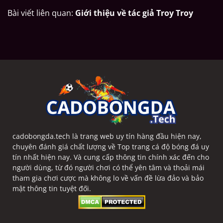
Bài viết liên quan:
Giới thiệu về tác giả Troy Troy
cadobongda.tech là trang web uy tín hàng đầu hiện nay,
chuyên đánh giá chất lượng về Top trang cá độ bóng đá uy
tín nhất hiện nay. Và cung cấp thông tin chính xác đến cho
người dùng, từ đó người chơi có thể yên tâm và thoải mái
tham gia chơi cược mà không lo về vấn đề lừa đảo và bảo
mật thông tin tuyệt đối.