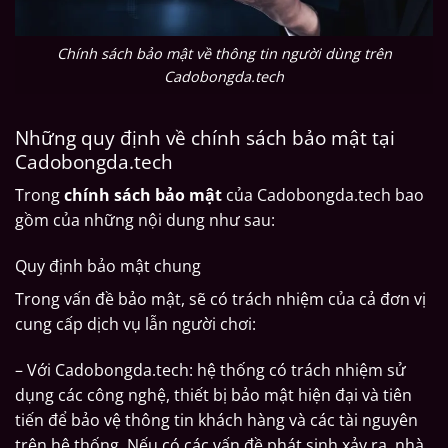
Chính sách bảo mật về thông tin người dùng trên
Cadobongda.tech
Những quy định về chính sách bảo mật tại
Cadobongda.tech
Trong
chính sách bảo mật
của Cadobongda.tech bao
gồm của những nội dung như sau:
Quy định bảo mật chung
Trong vấn đề bảo mật, sẽ có trách nhiệm của cả đơn vị
cung cấp dịch vụ lẫn người chơi:
– Với Cadobongda.tech: hệ thống có trách nhiệm sử
dụng các công nghệ, thiết bị bảo mật hiện đại và tiên
tiến để bảo vệ thông tin khách hàng và các tài nguyên
trên hệ thống. Nếu có các vấn đề phát sinh xảy ra, nhà