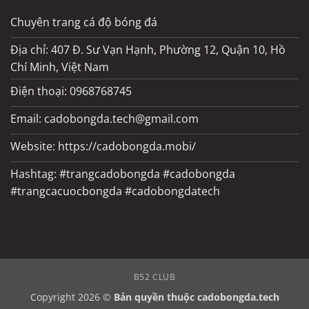
Chuyên trang cá độ bóng đá
Địa chỉ: 407 Đ. Sư Vạn Hạnh, Phường 12, Quận 10, Hồ
Chí Minh, Việt Nam
Điện thoại: 0968768745
Email:
cadobongda.tech@gmail.com
Website: https://cadobongda.mobi/
Hashtag: #trangcadobongda #cadobongda
#trangcacuocbongda #cadobongdatech
B52 CLUB
Copyright 2026 ©
Bản quyền thuộc cadobongda.tech