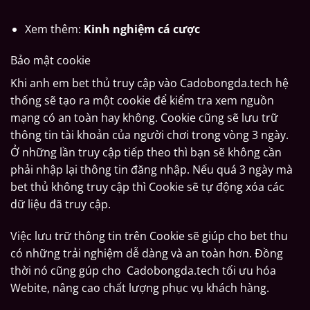
Xem thêm:
Kinh nghiệm cá cược
Bảo mật cookie
Khi anh em bet thủ truy cập vào Cadobongda.tech hệ
thống sẽ tạo ra một cookie để kiểm tra xem nguồn
mạng có an toàn hay không. Cookie cũng sẽ lưu trữ
thông tin tài khoản của người chơi trong vòng 3 ngày.
Ở những lần truy cập tiếp theo thì bạn sẽ không cần
phải nhập lại thông tin đăng nhập. Nếu quá 3 ngày mà
bet thủ không truy cập thì Cookie sẽ tự động xóa các
dữ liệu đã truy cập.
Việc lưu trữ thông tin trên Cookie sẽ giúp cho bet thu
có những trải nghiệm dễ dàng và an toàn hơn. Đồng
thời nó cũng gúp cho Cadobongda.tech tối ưu hóa
Webite, nâng cao chất lượng phục vụ khách hàng.