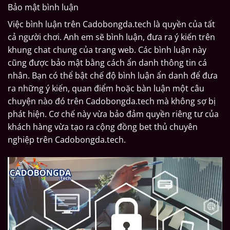
Bảo mật bình luận
Việc bình luận trên Cadobongda.tech là quyền của tất
cả người chơi. Anh em sẽ bình luận, đưa ra ý kiến trên
khung chat chung của trang web. Các bình luận này
cũng được bảo mật bằng cách ẩn danh thông tin cá
nhân. Bạn có thể bật chế độ bình luận ẩn danh để đưa
ra những ý kiến, quan điểm hoặc bàn luận một câu
chuyện nào đó trên Cadobongda.tech mà không sợ bị
phát hiện. Cơ chế này vừa bảo đảm quyền riêng tư của
khách hàng vừa tạo ra cộng đồng bet thủ chuyên
nghiệp trên Cadobongda.tech.