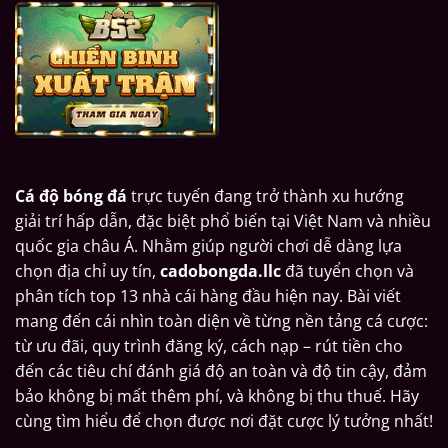
Cá độ bóng đá
trực tuyến đang trở thành xu hướng
giải trí hấp dẫn, đặc biệt phổ biến tại Việt Nam và nhiều
quốc gia châu Á. Nhằm giúp người chơi dễ dàng lựa
chọn địa chỉ uy tín,
cadobongda.llc
đã tuyển chọn và
phân tích top 13 nhà cái hàng đầu hiện nay. Bài viết
mang đến cái nhìn toàn diện về từng nền tảng cá cược:
từ ưu đãi, quy trình đăng ký, cách nạp – rút tiền cho
đến các tiêu chí đánh giá độ an toàn và độ tin cậy, đảm
bảo không bị mất thêm phí, và không bị thu thuế. Hãy
cùng tìm hiểu để chọn được nơi đặt cược lý tưởng nhất!