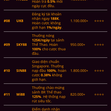
Hoàn trả
0.5%
mỗi
ngày cực đều.
Đăng ký tài khoản
nhận ngay
188K
.
#08
UK8
1.100.000+
⭐⭐⭐⭐
Hoàn cược không
giới hạn
1%/ngày
.
Thưởng nóng
125K/ngày
tại sảnh
#09
SKY88
Thể Thao. Hoàn
950.000+
⭐⭐⭐⭐
100%
cho cược thua
đầu.
Giao diện chuẩn
Singapore. Thưởng
#10
SIN88
nạp đầu
100%
, hoàn
1.800.000+
⭐⭐⭐⭐
cược
0.38%
không
giới hạn.
Thưởng chào mừng
sảnh BR Thể thao
#11
Wi88
820.000+
⭐⭐⭐⭐
125%
. Hệ thống nạp
rút siêu tốc.
Điểm danh nhận