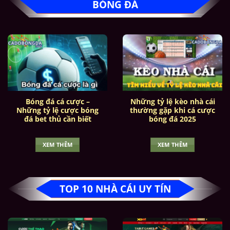
BÓNG ĐÁ
Bóng đá cá cược –
Những tỷ lệ kèo nhà cái
Những tỷ lệ cược bóng
thường gặp khi cá cược
Những lợi ích khi truy cập vài chuyên trang
đá bet thủ cần biết
bóng đá 2025
cadobongda.tech
XEM THÊM
XEM THÊM
Cá độ bóng đá trực tuyến là gì?
Cá độ bóng đá là hình thức giải trí mang yếu
tố may rủi, trong đó người chơi dự đoán kết
TOP 10 NHÀ CÁI UY TÍN
quả các trận đấu dựa trên tỷ lệ kèo được nhà
cái đưa ra. Mỗi loại kèo phản ánh một khía
cạnh cụ thể của trận đấu như đội thắng, tổng