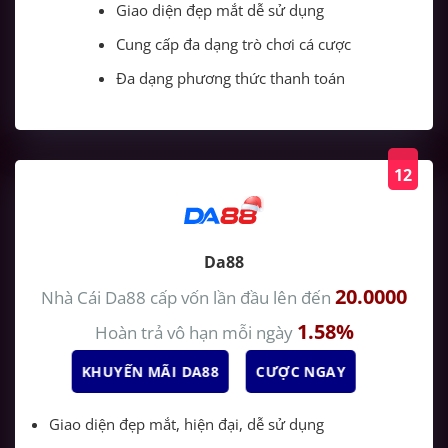
Giao diện đẹp mắt dễ sử dụng
Cung cấp đa dạng trò chơi cá cược
Đa dạng phương thức thanh toán
12
Da88
20.0000
Nhà Cái Da88
cấp vốn lần đầu lên đến
1.58%
Hoàn trả vô hạn mỗi ngày
KHUYẾN MÃI DA88
CƯỢC NGAY
Giao diện đẹp mắt, hiện đại, dễ sử dụng