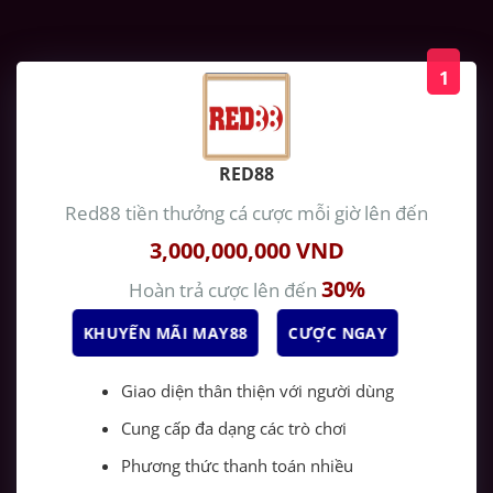
1
RED88
Red88
tiền thưởng cá cược mỗi giờ lên đến
3,000,000,000 VND
30%
Hoàn trả cược lên đến
KHUYẾN MÃI MAY88
CƯỢC NGAY
Giao diện thân thiện với người dùng
Cung cấp đa dạng các trò chơi
Phương thức thanh toán nhiều