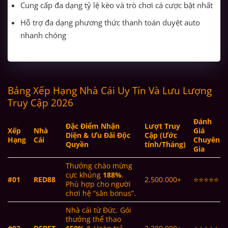
Cung cấp đa dạng tỷ lệ kèo và trò chơi cá cược bật nhất
Hỗ trợ đa dạng phương thức thanh toán duyệt auto
nhanh chóng
Bảng Xếp Hạng Nhà Cái Uy Tín Và Lưu Lượng
Truy Cập 2026
Đánh
Đặc Điểm Nhận
Lượt Truy
Xếp
Nhà
Giá
Diện & Ưu Đãi Độc
Cập (Ước
Hạng
Cái
Chuyên
Quyền
tính/Tháng)
Gia
Thưởng chào mừng
cực khủng
188%
.
#01
RED88
2.500.000+
⭐⭐⭐⭐⭐
Phù hợp cho người
chơi hệ “săn bonus”.
Nhà cái từ Đức. Gói
thưởng thể thao