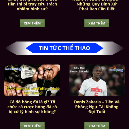
tiền thì bị truy cứu trách
Những Quy Định Xử
Để đánh giá một nhà cái bóng đá có đáng tin
nhiệm hình sự?
Phạt Bạn Cần Biết
hay không, không thể chỉ dựa vào cảm nhận
chủ quan mà cần phân tích kỹ lưỡng qua các
XEM THÊM
XEM THÊM
tiêu chí rõ ràng. Trong đó, hệ thống nạp – rút
tiền là yếu tố then chốt. Một nhà cái uy tín sẽ
cung cấp đa dạng phương thức giao dịch như
TIN TỨC THỂ THAO
chuyển khoản ngân hàng, ví điện tử, thẻ cào
và tiền ảo (ví dụ: Bitcoin), với thời gian xử lý
nhanh – thường trong 5–10 phút và không
bao giờ chậm quá 24 giờ. Nếu giao dịch bị trì
hoãn mà không có lý do rõ ràng, đó có thể là
dấu hiệu của sự thiếu minh bạch và không
đáng tin cậy.
Cá độ bóng đá là gì? Tổ
Denis Zakaria – Tiền Vệ
chức cá cược bóng đá có
Phòng Ngự Tài Không
bị xử lý hình sự không?
Đợi Tuổi
XEM THÊM
XEM THÊM