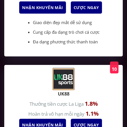
NHẬN KHUYẾN MÃI
CƯỢC NGAY
Giao diện đẹp mắt dễ sử dụng
Cung cấp đa dạng trò chơi cá cược
Đa dạng phương thức thanh toán
10
UK88
1.8%
Thưởng tiền cược La Liga
1.1%
Hoàn trả vô hạn mỗi ngày
NHẬN KHUYẾN MÃI
CƯỢC NGAY