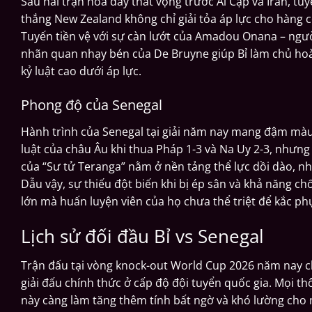
Sau hai trận hòa đầy thất vọng trước Ai Cập và Iran, tu
thắng New Zealand không chỉ giải tỏa áp lực cho hàng
Tuyến tiền vệ với sự càn lướt của Amadou Onana – người 
nhãn quan nhạy bén của De Bruyne giúp Bỉ làm chủ hoà
kỷ luật cao dưới áp lực.
Phong độ của Senegal
Hành trình của Senegal tại giải năm nay mang đậm màu 
luật của châu Âu khi thua Pháp 1-3 và Na Uy 2-3, nhưng 
của “Sư tử Teranga” nằm ở nền tảng thể lực dồi dào, n
Dẫu vậy, sự thiếu đột biến khi bị ép sân và khả năng c
lớn mà huấn luyện viên của họ chưa thể triệt để kắc ph
Lịch sử đối đầu Bỉ vs Senegal
Trận đấu tại vòng knock-out World Cup 2026 năm nay chí
giải đấu chính thức ở cấp độ đội tuyển quốc gia. Mọi th
này càng làm tăng thêm tính bất ngờ và khó lường cho mà