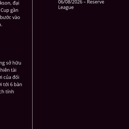
06/08/2026 – Reserve
định
kson, đại
ngày
soi
League
07/08/2026
kèo
d Cup gần
–
Bohemians
Không
UEFA
vs
i bước vào
có
Europa
FC
bình
League
n.
Midtjylland
luận
01h
ở
45
Nhận
ngày
định
07/08/2026
soi
–
kèo
UEFA
Defensa
Europa
y
Conference
Justicia
League
Res.
ang sở hữu
vs
Newell’s
hiên tài
Old
Boys
i của đối
Res.
01h
i tới 6 bàn
00
ngày
ch tính
06/08/2026
–
Reserve
League