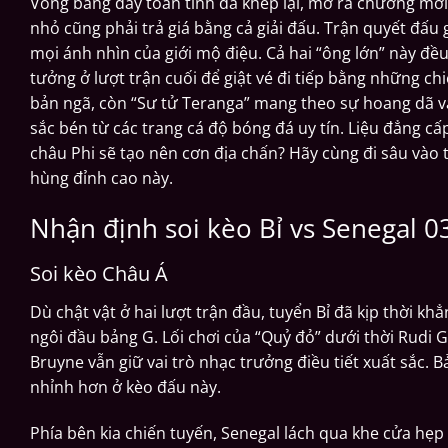
Vòng bảng đầy toan tính đã khép lại, mở ra chương mới 
nhỏ cũng phải trả giá bằng cả giải đấu. Trận quyết đấu
mọi ánh nhìn của giới mộ điệu. Cả hai “ông lớn” này đ
tưởng ở lượt trận cuối để giật vé đi tiếp bằng những ch
bản ngã, còn “Sư tử Teranga” mang theo sự hoang dã và 
sắc bén từ các trang cá độ bóng đá uy tín. Liệu đẳng cấ
châu Phi sẽ tạo nên cơn địa chấn? Hãy cùng đi sâu vào 
hùng đỉnh cao này.
Nhận định soi kèo Bỉ vs Senegal 
Soi kèo Châu Á
Dù chật vật ở hai lượt trận đầu, tuyển Bỉ đã kịp thời k
ngôi đầu bảng G. Lối chơi của “Quỷ đỏ” dưới thời Rudi 
Bruyne vẫn giữ vai trò nhạc trưởng điều tiết xuất sắc. B
nhỉnh hơn ở kèo đấu này.
Phía bên kia chiến tuyến, Senegal lách qua khe cửa hẹp