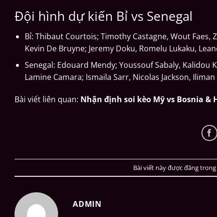
Đội hình dự kiến Bỉ vs Senegal
Bỉ: Thibaut Courtois; Timothy Castagne, Wout Faes
Kevin De Bruyne; Jeremy Doku, Romelu Lukaku, Lean
Senegal: Edouard Mendy; Youssouf Sabaly, Kalidou Kou
Lamine Camara; Ismaila Sarr, Nicolas Jackson, Iliman
Bài viết liên quan:
Nhận định soi kèo Mỹ vs Bosnia & 
Bài viết này được đăng tron
ADMIN