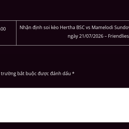
Nhận định soi kèo Hertha BSC vs Mamelodi Sundo
h00
ngày 21/07/2026 – Friendlie
 trường bắt buộc được đánh dấu
*