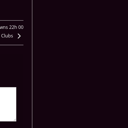
wns 22h 00
s Clubs