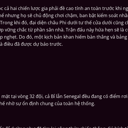
cả hai chiến lược gia phải đề cao tính an toàn trước khi n
 nể nhưng họ sẽ chủ động chơi chậm, ban bật kiểm soát nh
Trong khi đó, đại diện châu Phi dưới tư thế cửa dưới cũng c
 vững chắc từ phần sân nhà. Trận đấu này hứa hẹn sẽ là c
óp nghẹt. Do đó, một kịch bản khan hiếm bàn thắng và bảng 
à điều đã được dự báo trước.
ặt tại vòng 32 đội, cả Bỉ lẫn Senegal đều đang có điểm rơ
 thế nhờ sự ổn định chung của toàn hệ thống.