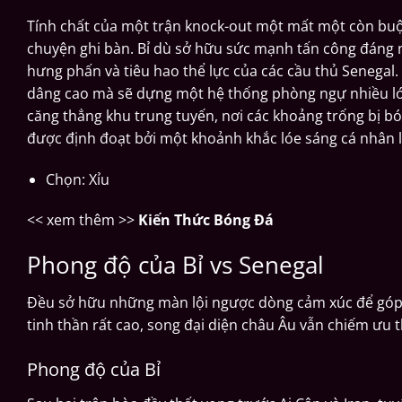
Tính chất của một trận knock-out một mất một còn buộc 
chuyện ghi bàn. Bỉ dù sở hữu sức mạnh tấn công đáng
hưng phấn và tiêu hao thể lực của các cầu thủ Senegal. 
dâng cao mà sẽ dựng một hệ thống phòng ngự nhiều lớp
căng thẳng khu trung tuyến, nơi các khoảng trống bị b
được định đoạt bởi một khoảnh khắc lóe sáng cá nhân l
Chọn: Xỉu
<< xem thêm >>
Kiến Thức Bóng Đá
Phong độ của Bỉ vs Senegal
Đều sở hữu những màn lội ngược dòng cảm xúc để góp m
tinh thần rất cao, song đại diện châu Âu vẫn chiếm ưu
Phong độ của Bỉ