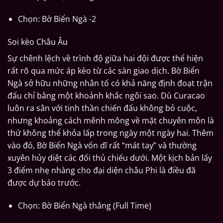
Chọn: Bờ Biển Ngà -2
Soi kèo Châu Âu
Sự chênh lệch về trình độ giữa hai đội được thể hiện
rất rõ qua mức áp kèo từ các sàn giao dịch. Bờ Biển
Ngà sở hữu những nhân tố có khả năng định đoạt trận
đấu chỉ bằng một khoảnh khắc ngôi sao. Dù Curacao
luôn ra sân với tinh thần chiến đấu không bỏ cuộc,
nhưng khoảng cách mênh mông về mặt chuyên môn là
thứ không thể khỏa lấp trong ngày một ngày hai. Thêm
vào đó, Bờ Biển Ngà vốn dĩ rất “mát tay” và thường
xuyên hủy diệt các đối thủ chiếu dưới. Một kịch bản lấy
3 điểm nhẹ nhàng cho đại diện châu Phi là điều đã
được dự báo trước.
Chọn: Bờ Biển Ngà thắng (Full Time)