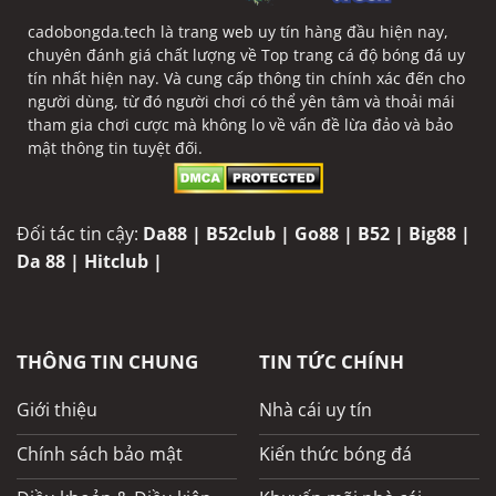
–
Copa
cadobongda.tech là trang web uy tín hàng đầu hiện nay,
Do
Brasil
chuyên đánh giá chất lượng về Top trang cá độ bóng đá uy
tín nhất hiện nay. Và cung cấp thông tin chính xác đến cho
người dùng, từ đó người chơi có thể yên tâm và thoải mái
tham gia chơi cược mà không lo về vấn đề lừa đảo và bảo
mật thông tin tuyệt đối.
Đối tác tin cậy:
Da88
|
B52club
|
Go88
|
B52
|
Big88
|
Da 88
|
Hitclub
|
THÔNG TIN CHUNG
TIN TỨC CHÍNH
Giới thiệu
Nhà cái uy tín
Chính sách bảo mật
Kiến thức bóng đá