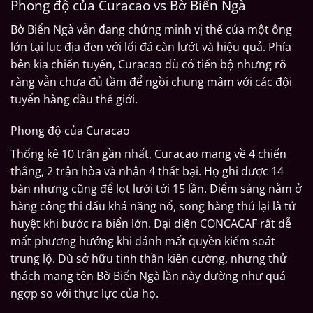
Phong độ của Curacao vs Bờ Biển Ngà
Bờ Biển Ngà vẫn đang chứng minh vị thế của một ông
lớn tại lục địa đen với lối đá càn lướt và hiệu quả. Phía
bên kia chiến tuyến, Curacao dù có tiến bộ nhưng rõ
ràng vẫn chưa đủ tầm để ngồi chung mâm với các đội
tuyển hàng đầu thế giới.
Phong độ của Curacao
Thống kê 10 trận gần nhất, Curacao mang về 4 chiến
thắng, 2 trận hòa và nhận 4 thất bại. Họ ghi được 14
bàn nhưng cũng để lọt lưới tới 15 lần. Điểm sáng nằm ở
hàng công thi đấu khá năng nổ, song hàng thủ lại là tử
huyệt khi bước ra biển lớn. Đại diện CONCACAF rất dễ
mất phương hướng khi đánh mất quyền kiểm soát
trung lộ. Dù sở hữu tinh thần kiên cường, nhưng thử
thách mang tên Bờ Biển Ngà lần này dường như quá
ngợp so với thực lực của họ.