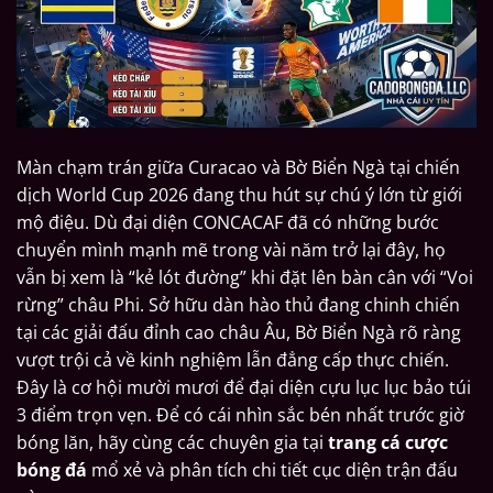
Màn chạm trán giữa Curacao và Bờ Biển Ngà tại chiến
dịch World Cup 2026 đang thu hút sự chú ý lớn từ giới
mộ điệu. Dù đại diện CONCACAF đã có những bước
chuyển mình mạnh mẽ trong vài năm trở lại đây, họ
vẫn bị xem là “kẻ lót đường” khi đặt lên bàn cân với “Voi
rừng” châu Phi. Sở hữu dàn hào thủ đang chinh chiến
tại các giải đấu đỉnh cao châu Âu, Bờ Biển Ngà rõ ràng
vượt trội cả về kinh nghiệm lẫn đẳng cấp thực chiến.
Đây là cơ hội mười mươi để đại diện cựu lục lục bảo túi
3 điểm trọn vẹn. Để có cái nhìn sắc bén nhất trước giờ
bóng lăn, hãy cùng các chuyên gia tại
trang cá cược
bóng đá
mổ xẻ và phân tích chi tiết cục diện trận đấu