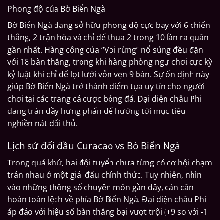
Phong độ của Bờ Biển Ngà
Bờ Biển Ngà đang sở hữu phong độ cực bay với 6 chiến
thắng, 2 trận hòa và chỉ để thua 2 trong 10 lần ra quân
gần nhất. Hàng công của “Voi rừng” nổ súng đều đặn
với 18 bàn thắng, trong khi hàng phòng ngự chơi cực kỳ
kỷ luật khi chỉ để lọt lưới vỏn vẹn 9 bàn. Sự ổn định này
giúp Bờ Biển Ngà trở thành điểm tựa uy tín cho người
chơi tại các trang cá cược bóng đá. Đại diện châu Phi
đang tràn đầy hưng phấn để hướng tới mục tiêu
nghiền nát đối thủ.
Lịch sử đối đầu Curacao vs Bờ Biển Ngà
Trong quá khứ, hai đội tuyển chưa từng có cơ hội chạm
trán nhau ở một giải đấu chính thức. Tuy nhiên, nhìn
vào những thông số chuyên môn gần đây, cán cân
hoàn toàn lệch về phía Bờ Biển Ngà. Đại diện châu Phi
áp đảo với hiệu số bàn thắng bại vượt trội (+9 so với -1