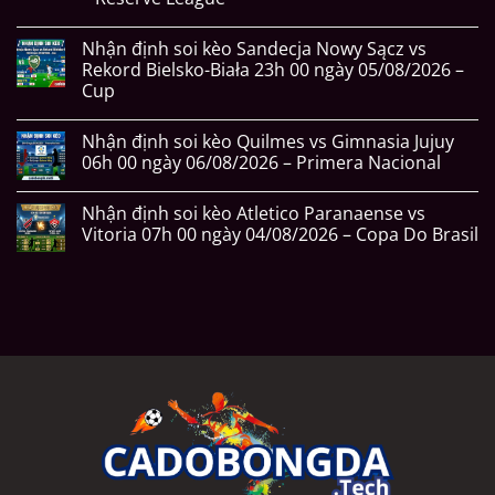
Nhận
Copa
Of
định
Do
Không
Midlothian
soi
Brasil
có
02h
kèo
Nhận định soi kèo Sandecja Nowy Sącz vs
bình
00
Bohemians
luận
Rekord Bielsko-Biała 23h 00 ngày 05/08/2026 –
ngày
vs
ở
07/08/2026
Cup
FC
Nhận
–
Midtjylland
định
UEFA
Không
01h
soi
Europa
có
45
kèo
Nhận định soi kèo Quilmes vs Gimnasia Jujuy
League
bình
ngày
Defensa
luận
06h 00 ngày 06/08/2026 – Primera Nacional
07/08/2026
y
ở
–
Justicia
Nhận
Không
UEFA
Res.
định
có
Europa
vs
Nhận định soi kèo Atletico Paranaense vs
soi
bình
Conference
Newell’s
kèo
luận
Vitoria 07h 00 ngày 04/08/2026 – Copa Do Brasil
League
Old
Sandecja
ở
Boys
Nowy
Nhận
Không
Res.
Sącz
định
có
01h
vs
soi
bình
00
Rekord
kèo
luận
ngày
Bielsko-
Quilmes
ở
06/08/2026
Biała
vs
Nhận
–
23h
Gimnasia
định
Reserve
00
Jujuy
soi
League
ngày
06h
kèo
05/08/2026
00
Atletico
–
ngày
Paranaense
Cup
06/08/2026
vs
–
Vitoria
Primera
07h
Nacional
00
ngày
04/08/2026