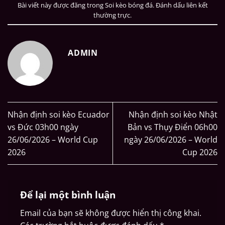
Bài viết này được đăng trong
Soi kèo bóng đá
. Đánh dấu
liên kết
thường trực
.
ADMIN
Nhận định soi kèo Ecuador
Nhận định soi kèo Nhật
vs Đức 03h00 ngày
Bản vs Thụy Điển 06h00
26/06/2026 – World Cup
ngày 26/06/2026 – World
2026
Cup 2026
Để lại một bình luận
Email của bạn sẽ không được hiển thị công khai.