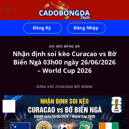
Bỏ
qua
nội
dung
Đăng Ký
Đăng Nhập
SOI KÈO BÓNG ĐÁ
Nhận định soi kèo Curacao vs Bờ
Biển Ngà 03h00 ngày 26/06/2026
– World Cup 2026
ĐĂNG VÀO
25/06/2026
BỞI
ADMIN
25
Th6