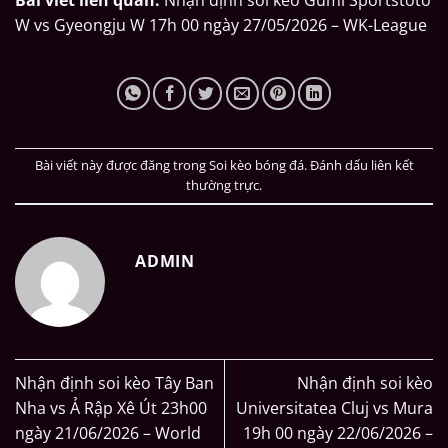
W vs Gyeongju W 17h 00 ngày 27/05/2026 – WK-League
Bài viết này được đăng trong
Soi kèo bóng đá
. Đánh dấu
liên kết
thường trực
.
ADMIN
Nhận định soi kèo Tây Ban
Nhận định soi kèo
Nha vs Ả Rập Xê Út 23h00
Universitatea Cluj vs Mura
ngày 21/06/2026 – World
19h 00 ngày 22/06/2026 –