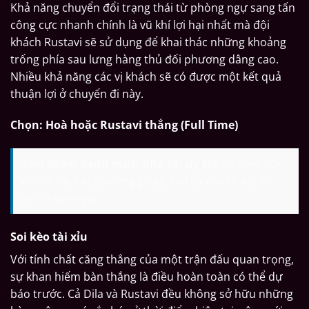
Khả năng chuyển đổi trạng thái từ phòng ngự sang tấn
công cực nhanh chính là vũ khí lợi hại nhất mà đội
khách Rustavi sẽ sử dụng để khai thác những khoảng
trống phía sau lưng hàng thủ đối phương dâng cao.
Nhiều khả năng các vị khách sẽ có được một kết quả
thuận lợi ở chuyến đi này.
Chọn: Hoà hoặc Rustavi thắng (Full Time)
Xem thêm danh mục:
nhà cái uy tín
để theo dõi
và tích lũy các phương pháp đầu tư chuẩn xác từ
giới chuyên gia.
Soi kèo tài xỉu
Với tính chất căng thẳng của một trận đấu quan trọng,
sự khan hiếm bàn thắng là điều hoàn toàn có thể dự
báo trước. Cả Dila và Rustavi đều không sở hữu những