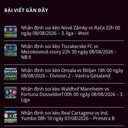
BÀI VIẾT GẦN ĐÂY
Nhận định soi kèo Nové Zámky vs Rača 22h 00
ngày 08/08/2026 – 3. liga – West
Không
có
Nhận định soi kèo Tiszakecske FC vs
bình
luận
Mezokovesd-zsory 22h 30 ngày 08/08/2026 –
ở
NB II
Nhận
định
Không
soi
có
kèo
Nhận định soi kèo Onsala vs Böljan 18h 00 ngày
bình
Nové
luận
08/08/2026 – Division 2 – Västra Götaland
Zámky
ở
vs
Nhận
Không
Rača
định
có
22h
Nhận định soi kèo Waldhof Mannheim vs
soi
bình
00
kèo
luận
Fortuna Düsseldorf 00h 00 ngày 08/08/2026 – 3.
ngày
Tiszakecske
ở
Liga
08/08/2026
FC
Nhận
–
vs
định
Không
3.
Mezokovesd-
soi
có
liga
zsory
kèo
Nhận định soi kèo Real Cartagena vs Ind.
bình
–
22h
Onsala
luận
Yumbo 08h 10 ngày 07/08/2026 – Primera B
West
30
vs
ở
ngày
Böljan
Nhận
Không
08/08/2026
18h