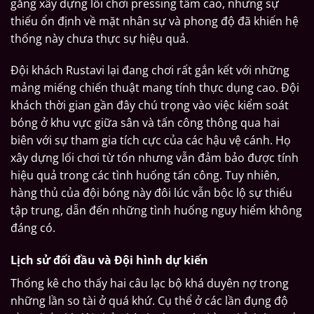
gắng xây dựng lối chơi pressing tầm cao, nhưng sự
thiếu ổn định về mặt nhân sự và phong độ đã khiến hệ
thống này chưa thực sự hiệu quả.
Đội khách Rustavi lại đang chơi rất gắn kết với những
mảng miếng chiến thuật mang tính thực dụng cao. Đội
khách thời gian gần đây chú trọng vào việc kiểm soát
bóng ở khu vực giữa sân và tấn công thông qua hai
biên với sự tham gia tích cực của các hậu vệ cánh. Họ
xây dựng lối chơi từ tốn nhưng vẫn đảm bảo được tính
hiệu quả trong các tình huống tấn công. Tuy nhiên,
hàng thủ của đội bóng này đôi lúc vẫn bộc lộ sự thiếu
tập trung, dẫn đến những tình huống nguy hiểm không
đáng có.
Lịch sử đối đầu và Đội hình dự kiến
Thống kê cho thấy hai câu lạc bộ khá duyên nợ trong
những lần so tài ở quá khứ. Cụ thể ở các lần đụng độ