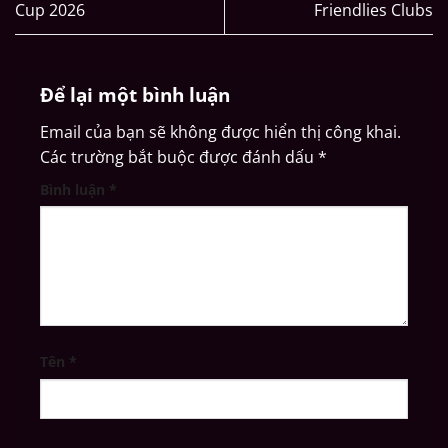
Cup 2026
Friendlies Clubs
Để lại một bình luận
Email của bạn sẽ không được hiển thị công khai.
Các trường bắt buộc được đánh dấu
*
Bình luận
*
Tên
*