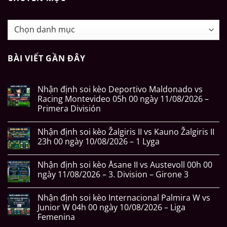
Chuyên
Mục
BÀI VIẾT GẦN ĐÂY
Nhận định soi kèo Deportivo Maldonado vs
Racing Montevideo 05h 00 ngày 11/08/2026 –
Primera División
Không
có
Nhận định soi kèo Žalgiris II vs Kauno Žalgiris II
bình
luận
23h 00 ngày 10/08/2026 – 1 Lyga
ở
Nhận
Không
định
có
Nhận định soi kèo Åsane II vs Austevoll 00h 00
soi
bình
kèo
luận
ngày 11/08/2026 – 3. Division – Girone 3
Deportivo
ở
Maldonado
Nhận
Không
vs
định
có
Nhận định soi kèo Internacional Palmira W vs
Racing
soi
bình
Montevideo
kèo
luận
Junior W 04h 00 ngày 10/08/2026 – Liga
05h
Žalgiris
ở
Femenina
00
II
Nhận
ngày
vs
định