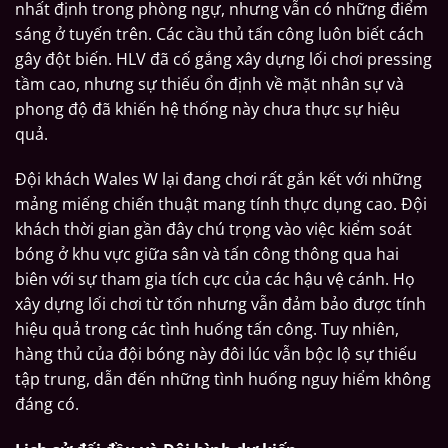
nhất định trong phòng ngự, nhưng vẫn có những điểm
sáng ở tuyến trên. Các cầu thủ tấn công luôn biết cách
gây đột biến. HLV đã cố gắng xây dựng lối chơi pressing
tầm cao, nhưng sự thiếu ổn định về mặt nhân sự và
phong độ đã khiến hệ thống này chưa thực sự hiệu
quả.
Đội khách Wales W lại đang chơi rất gắn kết với những
mảng miếng chiến thuật mang tính thực dụng cao. Đội
khách thời gian gần đây chú trọng vào việc kiểm soát
bóng ở khu vực giữa sân và tấn công thông qua hai
biên với sự tham gia tích cực của các hậu vệ cánh. Họ
xây dựng lối chơi từ tốn nhưng vẫn đảm bảo được tính
hiệu quả trong các tình huống tấn công. Tuy nhiên,
hàng thủ của đội bóng này đôi lúc vẫn bộc lộ sự thiếu
tập trung, dẫn đến những tình huống nguy hiểm không
đáng có.