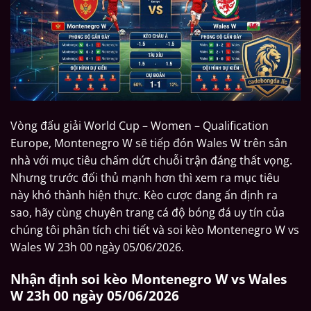
Vòng đấu giải World Cup – Women – Qualification
Europe, Montenegro W sẽ tiếp đón Wales W trên sân
nhà với mục tiêu chấm dứt chuỗi trận đáng thất vọng.
Nhưng trước đối thủ mạnh hơn thì xem ra mục tiêu
này khó thành hiện thực. Kèo cược đang ấn định ra
sao, hãy cùng chuyên trang cá độ bóng đá uy tín của
chúng tôi phân tích chi tiết và soi kèo Montenegro W vs
Wales W 23h 00 ngày 05/06/2026.
Nhận định soi kèo Montenegro W vs Wales
W 23h 00 ngày 05/06/2026