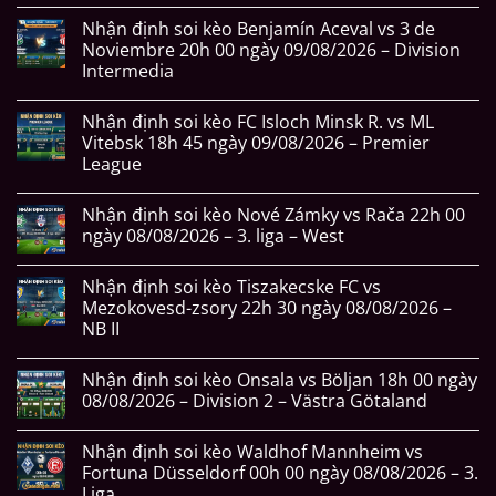
Không
11/08/2026
Kauno
soi
có
–
Žalgiris
kèo
Nhận định soi kèo Benjamín Aceval vs 3 de
bình
Primera
II
Åsane
luận
Noviembre 20h 00 ngày 09/08/2026 – Division
División
23h
II
ở
Intermedia
00
vs
Nhận
ngày
Austevoll
định
Không
10/08/2026
00h
soi
có
–
00
kèo
Nhận định soi kèo FC Isloch Minsk R. vs ML
bình
1
ngày
Internacional
luận
Vitebsk 18h 45 ngày 09/08/2026 – Premier
Lyga
11/08/2026
Palmira
ở
–
League
W
Nhận
3.
vs
định
Division
Không
Junior
soi
–
có
W
kèo
Nhận định soi kèo Nové Zámky vs Rača 22h 00
Girone
bình
04h
Benjamín
3
luận
ngày 08/08/2026 – 3. liga – West
00
Aceval
ở
ngày
vs
Nhận
Không
10/08/2026
3
định
có
–
de
Nhận định soi kèo Tiszakecske FC vs
soi
bình
Liga
Noviembre
kèo
luận
Mezokovesd-zsory 22h 30 ngày 08/08/2026 –
Femenina
20h
FC
ở
NB II
00
Isloch
Nhận
ngày
Minsk
định
Không
09/08/2026
R.
soi
có
–
vs
kèo
Nhận định soi kèo Onsala vs Böljan 18h 00 ngày
bình
Division
ML
Nové
luận
08/08/2026 – Division 2 – Västra Götaland
Intermedia
Vitebsk
Zámky
ở
18h
vs
Nhận
Không
45
Rača
định
có
ngày
22h
Nhận định soi kèo Waldhof Mannheim vs
soi
bình
09/08/2026
00
kèo
luận
Fortuna Düsseldorf 00h 00 ngày 08/08/2026 – 3.
–
ngày
Tiszakecske
ở
Liga
Premier
08/08/2026