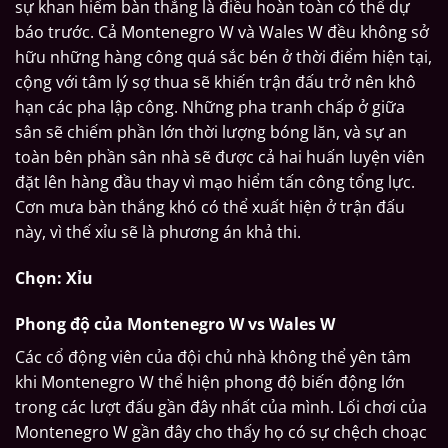
sự khan hiếm bàn thắng là điều hoàn toàn có thể dự
báo trước. Cả Montenegro W và Wales W đều không sở
hữu những hàng công quá sắc bén ở thời điểm hiện tại,
cộng với tâm lý sợ thua sẽ khiến trận đấu trở nên khô
hạn các pha lập công. Những pha tranh chấp ở giữa
sân sẽ chiếm phần lớn thời lượng bóng lăn, và sự an
toàn bên phần sân nhà sẽ được cả hai huấn luyện viên
đặt lên hàng đầu thay vì mạo hiểm tấn công tổng lực.
Cơn mưa bàn thắng khó có thể xuất hiện ở trận đấu
này, vì thế xỉu sẽ là phương án khả thi.
Chọn: Xỉu
Phong độ của Montenegro W vs Wales W
Các cổ động viên của đội chủ nhà không thể yên tâm
khi Montenegro W thể hiện phong độ biến động lớn
trong các lượt đấu gần đây nhất của mình. Lối chơi của
Montenegro W gần đây cho thấy họ có sự chệch choạc