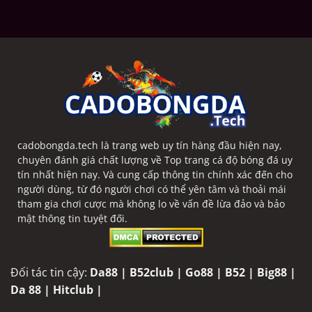
luận
West
30
vs
ở
ngày
Böljan
Nhận
08/08/2026
18h
định
–
00
soi
NB
ngày
kèo
II
08/08/2026
Waldhof
–
Mannheim
Division
vs
2
Fortuna
–
Düsseldorf
Västra
00h
Götaland
00
ngày
08/08/2026
–
cadobongda.tech là trang web uy tín hàng đầu hiện nay,
3.
Liga
chuyên đánh giá chất lượng về Top trang cá độ bóng đá uy
tín nhất hiện nay. Và cung cấp thông tin chính xác đến cho
người dùng, từ đó người chơi có thể yên tâm và thoải mái
tham gia chơi cược mà không lo về vấn đề lừa đảo và bảo
mật thông tin tuyệt đối.
Đối tác tin cậy:
Da88
|
B52club
|
Go88
|
B52
|
Big88
|
Da 88
|
Hitclub
|