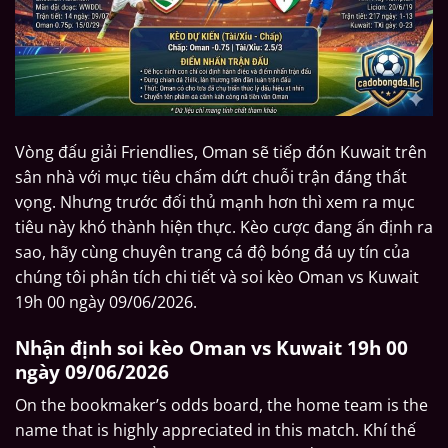
Vòng đấu giải Friendlies, Oman sẽ tiếp đón Kuwait trên
sân nhà với mục tiêu chấm dứt chuỗi trận đáng thất
vọng. Nhưng trước đối thủ mạnh hơn thì xem ra mục
tiêu này khó thành hiện thực. Kèo cược đang ấn định ra
sao, hãy cùng chuyên trang cá độ bóng đá uy tín của
chúng tôi phân tích chi tiết và soi kèo Oman vs Kuwait
19h 00 ngày 09/06/2026.
Nhận định soi kèo Oman vs Kuwait 19h 00
ngày 09/06/2026
On the bookmaker’s odds board, the home team is the
name that is highly appreciated in this match. Khí thế