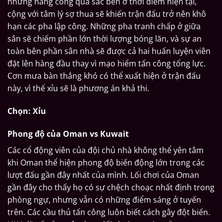
những hàng công quá sắc bén ở thời điểm hiện tại,
cộng với tâm lý sợ thua sẽ khiến trận đấu trở nên khô
hạn các pha lập công. Những pha tranh chấp ở giữa
sân sẽ chiếm phần lớn thời lượng bóng lăn, và sự an
toàn bên phần sân nhà sẽ được cả hai huấn luyện viên
đặt lên hàng đầu thay vì mạo hiểm tấn công tổng lực.
Cơn mưa bàn thắng khó có thể xuất hiện ở trận đấu
này, vì thế xỉu sẽ là phương án khả thi.
Chọn: Xỉu
Phong độ của Oman vs Kuwait
Các cổ động viên của đội chủ nhà không thể yên tâm
khi Oman thể hiện phong độ biến động lớn trong các
lượt đấu gần đây nhất của mình. Lối chơi của Oman
gần đây cho thấy họ có sự chệch choạc nhất định trong
phòng ngự, nhưng vẫn có những điểm sáng ở tuyến
trên. Các cầu thủ tấn công luôn biết cách gây đột biến.