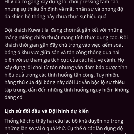
HLV đã cố gắng xây dựng lối chơi pressing tầm cao,
nhưng sự thiếu ổn định về mặt nhân sự và phong độ
đã khiến hệ thống này chưa thực sự hiệu quả.
Đội khách Kuwait lại đang chơi rất gắn kết với những
mảng miếng chiến thuật mang tính thực dụng cao. Đội
khách thời gian gần đây chú trọng vào việc kiểm soát
bóng ở khu vực giữa sân và tấn công thông qua hai
biên với sự tham gia tích cực của các hậu vệ cánh. Họ
xây dựng lối chơi từ tốn nhưng vẫn đảm bảo được tính
hiệu quả trong các tình huống tấn công. Tuy nhiên,
hàng thủ của đội bóng này đôi lúc vẫn bộc lộ sự thiếu
tập trung, dẫn đến những tình huống nguy hiểm không
đáng có.
Lịch sử đối đầu và Đội hình dự kiến
Thống kê cho thấy hai câu lạc bộ khá duyên nợ trong
những lần so tài ở quá khứ. Cụ thể ở các lần đụng độ