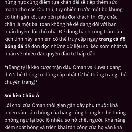
hừng hực cùng điểm tựa khán đài sẽ tiếp thêm sức
mạnh cho các cầu thủ, tuy nhiên trước một bộ khung
có tính gắn kết cao bên phía đội khách thì đây chắc
chắn là một bài toán không hề dễ dàng đối với ban
huấn luyện đội chủ nhà. Để đồng hành cùng trận cầu
kịch tính này, anh em có thể truy cập ngay
trang cá độ
bóng đá
để đón đọc những dữ liệu soi kèo sớm nhất và
nhận về nhiều đặc quyền đầu tư hấp dẫn.
*(Bảng tỷ lệ kèo cược trận đấu Oman vs Kuwait đang
được hệ thống tự động cập nhật từ hệ thống trang chủ
chuyên trang)*
Soi kèo Châu Á
Lối chơi của Oman thời gian gần đây phụ thuộc khá
nhiều vào cảm hứng của hàng công trong khi hệ thống
phòng ngự lại bộc lộ nhiều sơ hở chết người. Khả năng
kiểm soát bóng và triển khai tấn công của họ vẫn khá