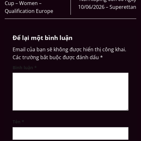
Cup – Women –
10/06/2026 – Superettan
Qualification Europe
Để lại một bình luận
Email của bạn sẽ không được hiển thị công khai.
Các trường bắt buộc được đánh dấu
*
Bình luận
*
Tên
*