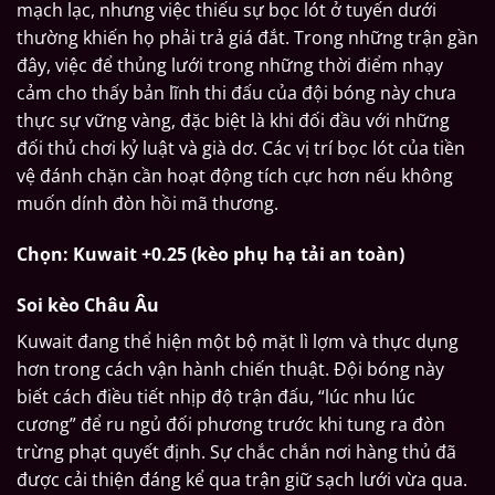
mạch lạc, nhưng việc thiếu sự bọc lót ở tuyến dưới
thường khiến họ phải trả giá đắt. Trong những trận gần
đây, việc để thủng lưới trong những thời điểm nhạy
cảm cho thấy bản lĩnh thi đấu của đội bóng này chưa
thực sự vững vàng, đặc biệt là khi đối đầu với những
đối thủ chơi kỷ luật và già dơ. Các vị trí bọc lót của tiền
vệ đánh chặn cần hoạt động tích cực hơn nếu không
muốn dính đòn hồi mã thương.
Chọn: Kuwait +0.25 (kèo phụ hạ tải an toàn)
Soi kèo Châu Âu
Kuwait đang thể hiện một bộ mặt lì lợm và thực dụng
hơn trong cách vận hành chiến thuật. Đội bóng này
biết cách điều tiết nhịp độ trận đấu, “lúc nhu lúc
cương” để ru ngủ đối phương trước khi tung ra đòn
trừng phạt quyết định. Sự chắc chắn nơi hàng thủ đã
được cải thiện đáng kể qua trận giữ sạch lưới vừa qua.