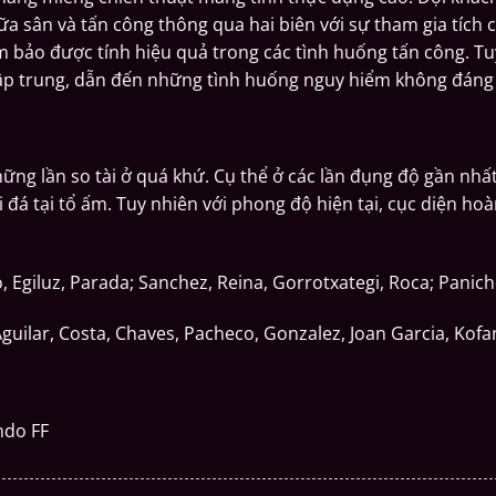
ữa sân và tấn công thông qua hai biên với sự tham gia tích 
m bảo được tính hiệu quả trong các tình huống tấn công. Tu
 tập trung, dẫn đến những tình huống nguy hiểm không đáng
ững lần so tài ở quá khứ. Cụ thể ở các lần đụng độ gần nhất
đá tại tổ ấm. Tuy nhiên với phong độ hiện tại, cục diện ho
Egiluz, Parada; Sanchez, Reina, Gorrotxategi, Roca; Panichel
guilar, Costa, Chaves, Pacheco, Gonzalez, Joan Garcia, Kofa
ndo FF