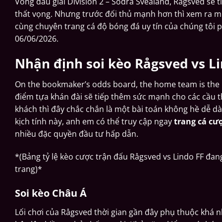
Vòng đấu giải Division 2 – Södra Svealand, Rågsved sẽ 
thất vọng. Nhưng trước đối thủ mạnh hơn thì xem ra mụ
cùng chuyên trang cá độ bóng đá uy tín của chúng tôi ph
06/06/2026.
Nhận định soi kèo Rågsved vs Li
On the bookmaker’s odds board, the home team is the n
điểm tựa khán đài sẽ tiếp thêm sức mạnh cho các cầu t
khách thì đây chắc chắn là một bài toán không hề dễ d
kịch tính này, anh em có thể truy cập ngay
trang cá cư
nhiều đặc quyền đầu tư hấp dẫn.
*(Bảng tỷ lệ kèo cược trận đấu Rågsved vs Lindo FF đa
trang)*
Soi kèo Châu Á
Lối chơi của Rågsved thời gian gần đây phụ thuộc khá 