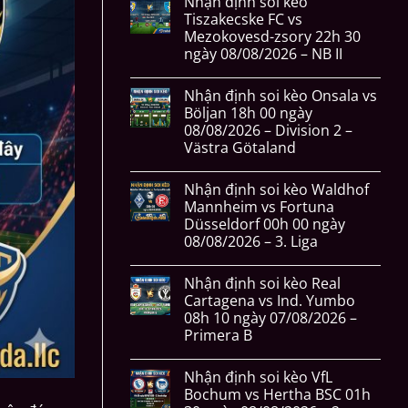
Nhận định soi kèo
bình
luận
Tiszakecske FC vs
ở
Mezokovesd-zsory 22h 30
Nhận
ngày 08/08/2026 – NB II
định
soi
Không
kèo
có
Nové
Nhận định soi kèo Onsala vs
bình
Zámky
luận
Böljan 18h 00 ngày
vs
ở
Rača
08/08/2026 – Division 2 –
Nhận
22h
Västra Götaland
định
00
soi
ngày
Không
kèo
08/08/2026
có
Tiszakecske
–
Nhận định soi kèo Waldhof
bình
FC
3.
luận
Mannheim vs Fortuna
vs
liga
ở
Mezokovesd-
–
Düsseldorf 00h 00 ngày
Nhận
zsory
West
08/08/2026 – 3. Liga
định
22h
soi
30
Không
kèo
ngày
có
Onsala
08/08/2026
Nhận định soi kèo Real
bình
vs
–
luận
Cartagena vs Ind. Yumbo
Böljan
NB
ở
18h
II
08h 10 ngày 07/08/2026 –
Nhận
00
Primera B
định
ngày
soi
08/08/2026
Không
kèo
–
có
Waldhof
Division
Nhận định soi kèo VfL
bình
Mannheim
2
luận
Bochum vs Hertha BSC 01h
vs
–
ở
Fortuna
Västra