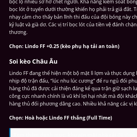
bộc lộ nhiều sơ hở chết người. Khả năng kiểm soát bóng
bọc lót ở tuyến dưới thường khiến họ phải trả giá đắt.
nhạy cảm cho thấy bản lĩnh thi đấu của đội bóng này ch
kỷ luật và già dơ. Các vị trí bọc lót của tiền vệ đánh 
thương.
Chọn: Lindo FF +0.25 (kèo phụ hạ tải an toàn)
Soi kèo Châu Âu
Lindo FF đang thể hiện một bộ mặt lì lợm và thực dụng 
nhịp độ trận đấu, “lúc nhu lúc cương” để ru ngủ đối ph
hàng thủ đã được cải thiện đáng kể qua trận giữ sạch l
công cực nhanh chính là vũ khí lợi hại nhất mà đội khá
hàng thủ đối phương dâng cao. Nhiều khả năng các vị k
Chọn: Hoà hoặc Lindo FF thắng (Full Time)
Xem thêm danh mục:
khuyến mãi nhà cái
để theo 