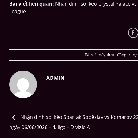
Bài viết liên quan:
Nhận định soi kèo Crystal Palace v
League
Bài viết này được đăng tron
ADMIN
Nhận định soi kèo Spartak Soběslav vs Komárov 2
ngày 06/06/2026 – 4. liga – Divizie A