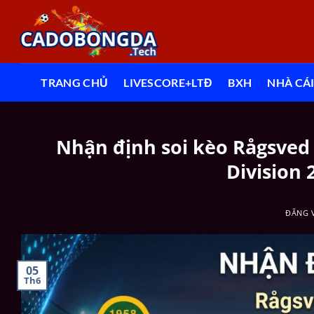
Bỏ
qua
nội
dung
TRANG CHỦ
LIVESCORE+LTĐ
BXH
NHÀ CÁI
Nhận định soi kèo Rågsved 
Division 
ĐĂNG
05
Th6