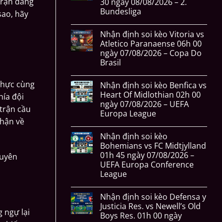
trận đáng
30 ngày 08/08/2026 – 2.
Nhận
Düsseldorf
Götaland
Bundesliga
định
00h
sao, hãy
soi
00
Không
kèo
ngày
có
Real
08/08/2026
Nhận định soi kèo Vitoria vs
bình
Cartagena
–
luận
Atletico Paranaense 06h 00
vs
3.
ở
Ind.
Liga
ngày 07/08/2026 – Copa Do
Nhận
Yumbo
Brasil
định
08h
soi
10
Không
kèo
ngày
có
VfL
07/08/2026
 hực cùng
Nhận định soi kèo Benfica vs
bình
Bochum
–
luận
Heart Of Midlothian 02h 00
vs
Primera
hía đội
ở
Hertha
B
ngày 07/08/2026 – UEFA
Nhận
BSC
trận cầu
Europa League
định
01h
soi
30
nhận về
Không
kèo
ngày
có
Vitoria
08/08/2026
Nhận định soi kèo
bình
vs
–
luận
Bohemians vs FC Midtjylland
Atletico
2.
ở
Paranaense
Bundesliga
01h 45 ngày 07/08/2026 –
huyên
Nhận
06h
UEFA Europa Conference
định
00
soi
ngày
League
kèo
07/08/2026
Benfica
–
Không
vs
Copa
có
Nhận định soi kèo Defensa y
Heart
Do
bình
Of
Brasil
luận
Justicia Res. vs Newell’s Old
Midlothian
 ngự lại
ở
Boys Res. 01h 00 ngày
02h
Nhận
00