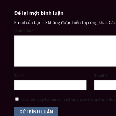
Để lại một bình luận
Email của bạn sẽ không được hiển thị công khai.
Các
Bình luận
*
Tên
*
Email
*
Lưu tên của tôi, email, và trang web trong trình duyệ