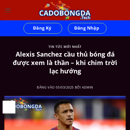
Bỏ
qua
nội
dung
Đăng Ký
Đăng Nhập
TIN TỨC MỚI NHẤT
Alexis Sanchez cầu thủ bóng đá
được xem là thần – khi chim trời
lạc hướng
ĐĂNG VÀO
05/03/2025
BỞI
ADMIN
05
Th3