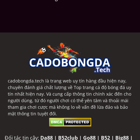
Of
định
Do
Không
Midlothian
soi
Brasil
có
02h
kèo
bình
00
Bohemians
luận
ngày
vs
ở
07/08/2026
FC
Nhận
–
Midtjylland
định
UEFA
01h
soi
Europa
45
kèo
League
ngày
Defensa
07/08/2026
y
–
Justicia
UEFA
Res.
Europa
vs
Conference
Newell’s
League
Old
Boys
Res.
01h
cadobongda.tech là trang web uy tín hàng đầu hiện nay,
00
ngày
chuyên đánh giá chất lượng về Top trang cá độ bóng đá uy
06/08/2026
tín nhất hiện nay. Và cung cấp thông tin chính xác đến cho
–
Reserve
người dùng, từ đó người chơi có thể yên tâm và thoải mái
League
tham gia chơi cược mà không lo về vấn đề lừa đảo và bảo
mật thông tin tuyệt đối.
Đối tác tin cậy:
Da88
|
B52club
|
Go88
|
B52
|
Big88
|