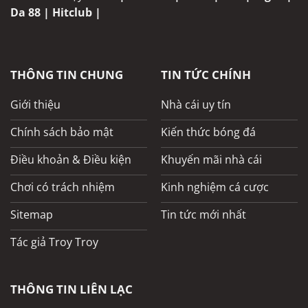
Da 88
|
Hitclub
|
THÔNG TIN CHUNG
TIN TỨC CHÍNH
Giới thiệu
Nhà cái uy tín
Chính sách bảo mật
Kiến thức bóng đá
Điều khoản & Điều kiện
Khuyến mãi nhà cái
Chơi có trách nhiệm
Kinh nghiệm cá cược
Sitemap
Tin tức mới nhất
Tác giả Troy Troy
THÔNG TIN LIÊN LẠC