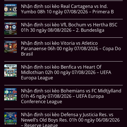
Mezokovesd-
soi
có
liga
zsory
kèo
Nhận định soi kèo Real Cartagena vs Ind.
bình
–
22h
Onsala
luận
Yumbo 08h 10 ngày 07/08/2026 – Primera B
West
30
vs
ở
ngày
Böljan
Nhận
Không
08/08/2026
18h
định
có
–
00
Nhận định soi kèo VfL Bochum vs Hertha BSC
soi
bình
NB
ngày
kèo
luận
01h 30 ngày 08/08/2026 – 2. Bundesliga
II
08/08/2026
Waldhof
ở
–
Mannheim
Nhận
Không
Division
vs
định
có
2
Nhận định soi kèo Vitoria vs Atletico
Fortuna
soi
bình
–
Düsseldorf
kèo
luận
Paranaense 06h 00 ngày 07/08/2026 – Copa Do
Västra
00h
Real
ở
Brasil
Götaland
00
Cartagena
Nhận
ngày
vs
định
Không
08/08/2026
Ind.
soi
có
–
Yumbo
kèo
Nhận định soi kèo Benfica vs Heart Of
bình
3.
08h
VfL
luận
Midlothian 02h 00 ngày 07/08/2026 – UEFA
Liga
10
Bochum
ở
Europa League
ngày
vs
Nhận
07/08/2026
Hertha
định
Không
–
BSC
soi
có
Primera
01h
kèo
Nhận định soi kèo Bohemians vs FC Midtjylland
bình
B
30
Vitoria
luận
01h 45 ngày 07/08/2026 – UEFA Europa
ngày
vs
ở
08/08/2026
Conference League
Atletico
Nhận
–
Paranaense
định
2.
Không
06h
soi
Bundesliga
có
00
kèo
Nhận định soi kèo Defensa y Justicia Res. vs
bình
ngày
Benfica
luận
Newell’s Old Boys Res. 01h 00 ngày 06/08/2026
07/08/2026
vs
ở
–
– Reserve League
Heart
Nhận
Copa