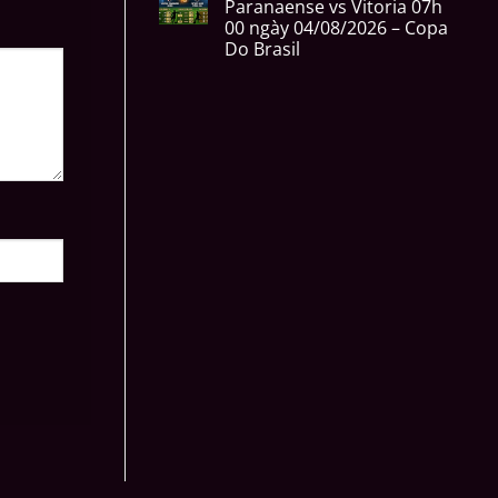
luận
Paranaense vs Vitoria 07h
Sącz
00
ở
vs
ngày
00 ngày 04/08/2026 – Copa
Nhận
Rekord
06/08/2026
Do Brasil
định
Bielsko-
–
soi
Biała
Reserve
Không
kèo
23h
League
có
Quilmes
00
bình
vs
ngày
luận
Gimnasia
05/08/2026
ở
Jujuy
–
Nhận
06h
Cup
định
00
soi
ngày
kèo
06/08/2026
Atletico
–
Paranaense
Primera
vs
Nacional
Vitoria
07h
00
ngày
04/08/2026
–
Copa
Do
Brasil