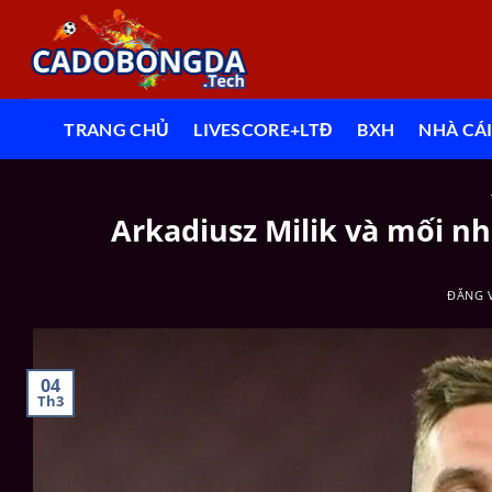
Bỏ
qua
nội
dung
TRANG CHỦ
LIVESCORE+LTĐ
BXH
NHÀ CÁI
Arkadiusz Milik và mối n
ĐĂNG
04
Th3