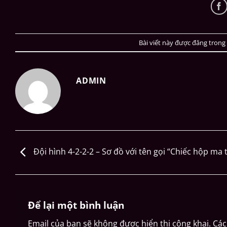
Bài viết này được đăng trong
ADMIN
Đội hình 4-2-2-2 – Sơ đồ với tên gọi “Chiếc hộp ma 
Để lại một bình luận
Email của bạn sẽ không được hiển thị công khai.
Các