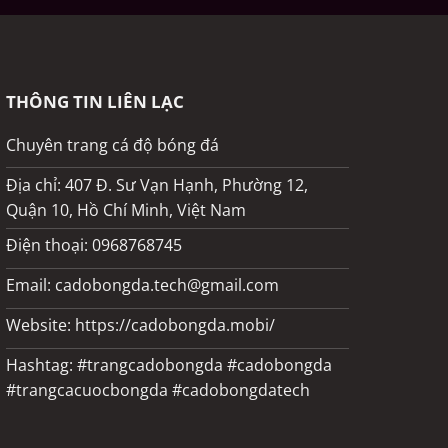
THÔNG TIN LIÊN LẠC
Chuyên trang cá độ bóng đá
Địa chỉ: 407 Đ. Sư Vạn Hạnh, Phường 12,
Quận 10, Hồ Chí Minh, Việt Nam
Điện thoại: 0968768745
Email:
cadobongda.tech@gmail.com
Website: https://cadobongda.mobi/
Hashtag: #trangcadobongda #cadobongda
#trangcacuocbongda #cadobongdatech