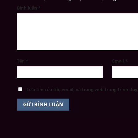
Bình luận
*
Tên
*
Email
*
Lưu tên của tôi, email, và trang web trong trình duyệ