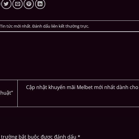
Tin tức mới nhất
. Đánh dấu
liên kết thường trực
.
Cập nhật khuyến mãi Melbet mới nhất dành cho
thuật”
 trường bắt buộc được đánh dấu
*