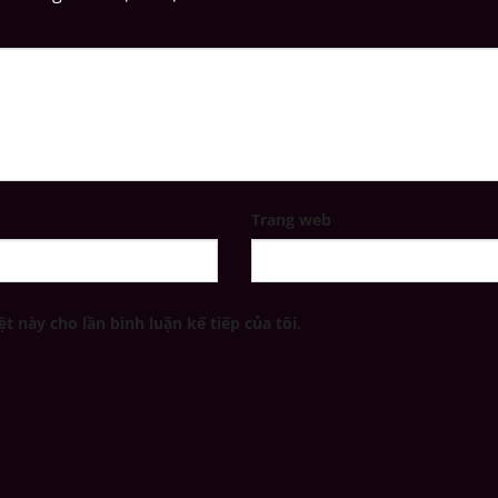
Trang web
t này cho lần bình luận kế tiếp của tôi.