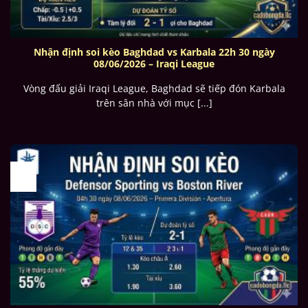
Nhận định soi kèo Baghdad vs Karbala 22h 30 ngày
08/06/2026 – Iraqi League
Vòng đấu giải Iraqi League, Baghdad sẽ tiếp đón Karbala
trên sân nhà với mục [...]
06
Th6