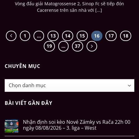
Vòng đấu giải Matogrossense 2, Sinop Fc sẽ tiếp đón
Cacerense trên sân nhà với [...]
1
…
13
14
15
16
17
18
19
…
37
CHUYÊN MỤC
Chuyên
Mục
BÀI VIẾT GẦN ĐÂY
Nhận định soi kèo Nové Zámky vs Rača 22h 00
ngày 08/08/2026 – 3. liga – West
Không
có