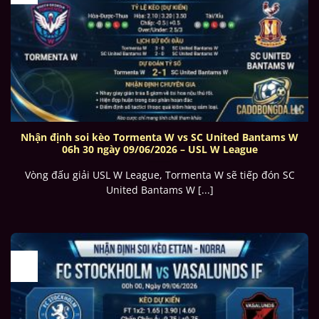
Nhận định soi kèo Tormenta W vs SC United Bantams W
06h 30 ngày 09/06/2026 – USL W League
Vòng đấu giải USL W League, Tormenta W sẽ tiếp đón SC
United Bantams W [...]
07
Th6