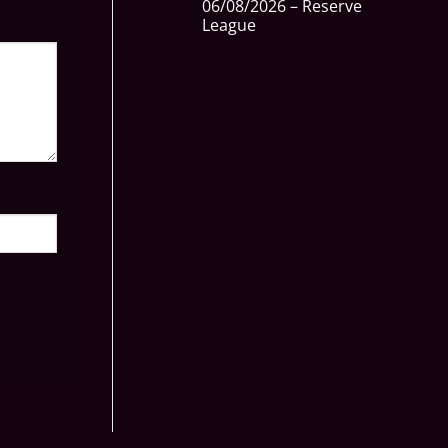
06/08/2026 – Reserve
định
ngày
soi
League
07/08/2026
kèo
–
Bohemians
Không
UEFA
vs
có
Europa
FC
bình
League
Midtjylland
luận
01h
ở
45
Nhận
ngày
định
07/08/2026
soi
–
kèo
UEFA
Defensa
Europa
y
Conference
Justicia
League
Res.
vs
Newell’s
Old
Boys
Res.
01h
00
ngày
06/08/2026
–
Reserve
League