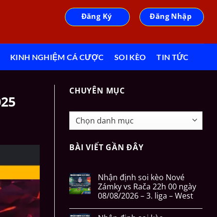
Đăng Ký
Đăng Nhập
KINH NGHIỆM CÁ CƯỢC
SOI KÈO
TIN TỨC
CHUYÊN MỤC
025
Chuyên
Mục
BÀI VIẾT GẦN ĐÂY
Nhận định soi kèo Nové
Zámky vs Rača 22h 00 ngày
08/08/2026 – 3. liga – West
Không
có