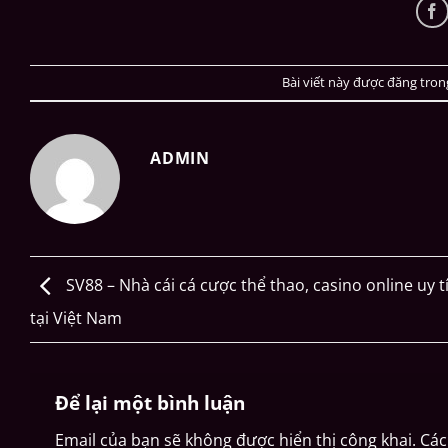
Bài viết này được đăng tro
ADMIN
SV88 – Nhà cái cá cược thể thao, casino online uy t
tại Việt Nam
Để lại một bình luận
Email của bạn sẽ không được hiển thị công khai.
Các