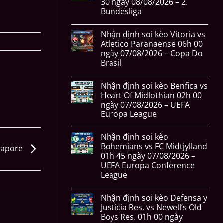
30 ngày 08/08/2026 – 2.
Nhận
Düsseldorf
Götaland
Bundesliga
định
00h
soi
00
Không
kèo
ngày
có
Real
08/08/2026
Nhận định soi kèo Vitoria vs
bình
Cartagena
–
luận
Atletico Paranaense 06h 00
vs
3.
ở
Ind.
Liga
ngày 07/08/2026 – Copa Do
Nhận
Yumbo
Brasil
định
08h
soi
10
Không
kèo
ngày
có
VfL
07/08/2026
Nhận định soi kèo Benfica vs
bình
Bochum
–
luận
Heart Of Midlothian 02h 00
vs
Primera
ở
Hertha
B
ngày 07/08/2026 – UEFA
Nhận
BSC
Europa League
định
01h
soi
30
Không
kèo
ngày
có
Vitoria
08/08/2026
Nhận định soi kèo
bình
vs
–
luận
Bohemians vs FC Midtjylland
Atletico
2.
ngapore
ở
Paranaense
Bundesliga
01h 45 ngày 07/08/2026 –
Nhận
06h
UEFA Europa Conference
định
00
soi
ngày
League
kèo
07/08/2026
Benfica
–
Không
vs
Copa
có
Nhận định soi kèo Defensa y
Heart
Do
bình
Of
Brasil
luận
Justicia Res. vs Newell’s Old
Midlothian
ở
Boys Res. 01h 00 ngày
02h
Nhận
00