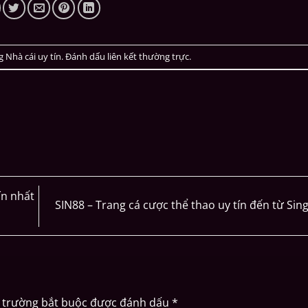
ng
Nhà cái uy tín
. Đánh dấu
liên kết thường trực
.
ín nhất
SIN88 – Trang cá cược thể thao uy tín đến từ Si
 trường bắt buộc được đánh dấu
*