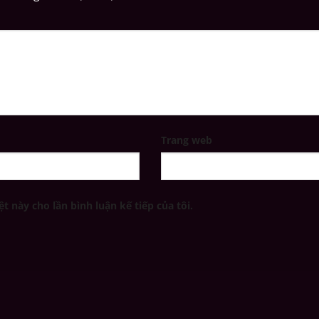
Trang web
t này cho lần bình luận kế tiếp của tôi.