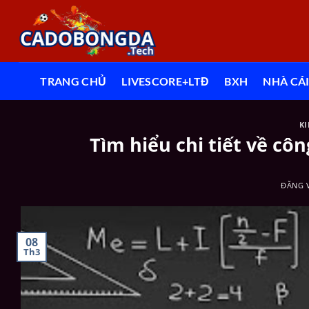
Bỏ
qua
nội
dung
TRANG CHỦ
LIVESCORE+LTĐ
BXH
NHÀ CÁI
K
Tìm hiểu chi tiết về cô
ĐĂNG
08
Th3