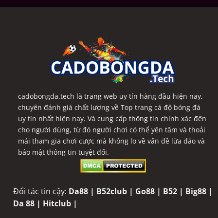
cadobongda.tech là trang web uy tín hàng đầu hiện nay,
chuyên đánh giá chất lượng về Top trang cá độ bóng đá
uy tín nhất hiện nay. Và cung cấp thông tin chính xác đến
cho người dùng, từ đó người chơi có thể yên tâm và thoải
mái tham gia chơi cược mà không lo về vấn đề lừa đảo và
bảo mật thông tin tuyệt đối.
Đối tác tin cậy:
Da88
|
B52club
|
Go88
|
B52
|
Big88
|
Da 88
|
Hitclub
|