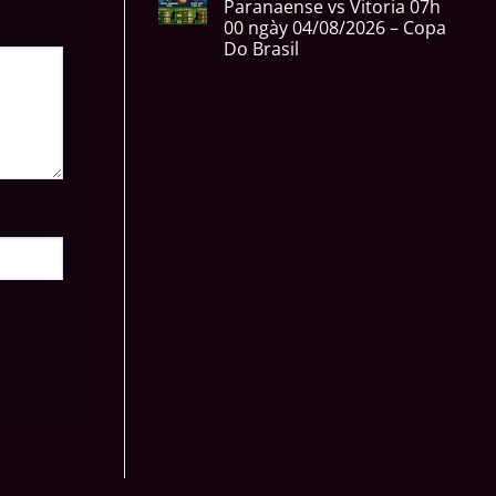
luận
Paranaense vs Vitoria 07h
Sącz
00
ở
vs
ngày
00 ngày 04/08/2026 – Copa
Nhận
Rekord
06/08/2026
Do Brasil
định
Bielsko-
–
soi
Biała
Reserve
Không
kèo
23h
League
có
Quilmes
00
bình
vs
ngày
luận
Gimnasia
05/08/2026
ở
Jujuy
–
Nhận
06h
Cup
định
00
soi
ngày
kèo
06/08/2026
Atletico
–
Paranaense
Primera
vs
Nacional
Vitoria
07h
00
ngày
04/08/2026
–
Copa
Do
Brasil