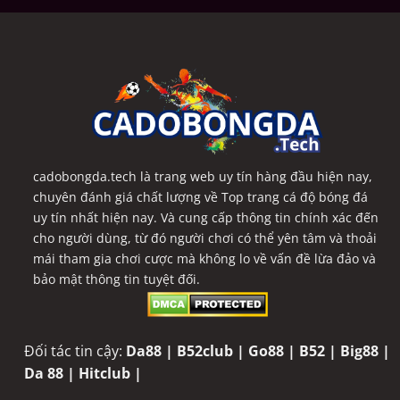
cadobongda.tech là trang web uy tín hàng đầu hiện nay,
chuyên đánh giá chất lượng về Top trang cá độ bóng đá
uy tín nhất hiện nay. Và cung cấp thông tin chính xác đến
cho người dùng, từ đó người chơi có thể yên tâm và thoải
mái tham gia chơi cược mà không lo về vấn đề lừa đảo và
bảo mật thông tin tuyệt đối.
Đối tác tin cậy:
Da88
|
B52club
|
Go88
|
B52
|
Big88
|
Da 88
|
Hitclub
|