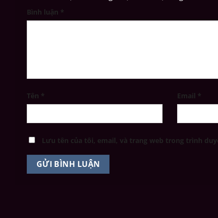
Bình luận
*
Tên
*
Email
*
Lưu tên của tôi, email, và trang web trong trình duyệ