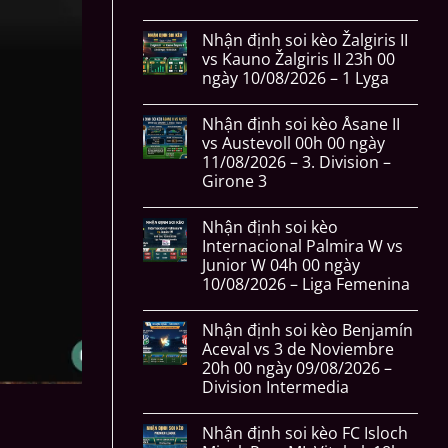
Không
có
Nhận định soi kèo Žalgiris II
bình
luận
vs Kauno Žalgiris II 23h 00
ở
ngày 10/08/2026 – 1 Lyga
Nhận
định
Không
soi
có
kèo
Nhận định soi kèo Åsane II
bình
Deportivo
luận
vs Austevoll 00h 00 ngày
Maldonado
ở
11/08/2026 – 3. Division –
vs
Nhận
Racing
Girone 3
định
Montevideo
soi
05h
Không
kèo
00
có
Žalgiris
Nhận định soi kèo
ngày
bình
II
11/08/2026
luận
Internacional Palmira W vs
vs
–
ở
Kauno
Junior W 04h 00 ngày
Primera
Nhận
Žalgiris
División
10/08/2026 – Liga Femenina
định
II
soi
23h
Không
kèo
00
có
Åsane
ngày
Nhận định soi kèo Benjamín
bình
II
10/08/2026
luận
Aceval vs 3 de Noviembre
vs
–
ở
Austevoll
1
20h 00 ngày 09/08/2026 –
Nhận
00h
Lyga
Division Intermedia
định
00
soi
ngày
Không
kèo
11/08/2026
có
Internacional
–
Nhận định soi kèo FC Isloch
bình
Palmira
3.