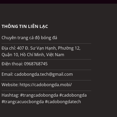
THÔNG TIN LIÊN LẠC
Chuyên trang cá độ bóng đá
Địa chỉ: 407 Đ. Sư Vạn Hạnh, Phường 12,
Quận 10, Hồ Chí Minh, Việt Nam
Điện thoại: 0968768745
Email:
cadobongda.tech@gmail.com
Website: https://cadobongda.mobi/
Hashtag: #trangcadobongda #cadobongda
#trangcacuocbongda #cadobongdatech