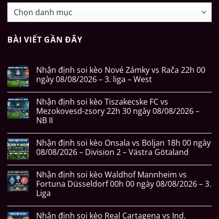
Chuyên
Mục
BÀI VIẾT GẦN ĐÂY
Nhận định soi kèo Nové Zámky vs Rača 22h 00
ngày 08/08/2026 – 3. liga – West
Không
có
Nhận định soi kèo Tiszakecske FC vs
bình
luận
Mezokovesd-zsory 22h 30 ngày 08/08/2026 –
ở
NB II
Nhận
định
Không
soi
có
kèo
Nhận định soi kèo Onsala vs Böljan 18h 00 ngày
bình
Nové
luận
08/08/2026 – Division 2 – Västra Götaland
Zámky
ở
vs
Nhận
Không
Rača
định
có
22h
Nhận định soi kèo Waldhof Mannheim vs
soi
bình
00
kèo
luận
Fortuna Düsseldorf 00h 00 ngày 08/08/2026 – 3.
ngày
Tiszakecske
ở
Liga
08/08/2026
FC
Nhận
–
vs
định
Không
3.
Mezokovesd-
soi
có
liga
zsory
kèo
Nhận định soi kèo Real Cartagena vs Ind.
bình
–