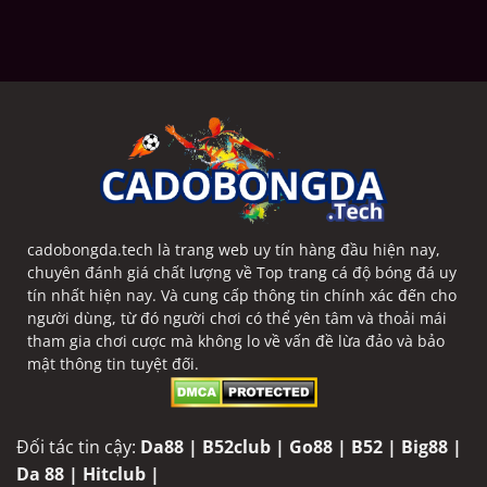
có
02h
kèo
bình
00
Bohemians
luận
ngày
vs
ở
07/08/2026
FC
Nhận
–
Midtjylland
định
UEFA
01h
soi
Europa
45
kèo
League
ngày
Defensa
07/08/2026
y
–
Justicia
UEFA
Res.
Europa
vs
Conference
Newell’s
League
Old
Boys
Res.
01h
cadobongda.tech là trang web uy tín hàng đầu hiện nay,
00
ngày
chuyên đánh giá chất lượng về Top trang cá độ bóng đá uy
06/08/2026
tín nhất hiện nay. Và cung cấp thông tin chính xác đến cho
–
Reserve
người dùng, từ đó người chơi có thể yên tâm và thoải mái
League
tham gia chơi cược mà không lo về vấn đề lừa đảo và bảo
mật thông tin tuyệt đối.
Đối tác tin cậy:
Da88
|
B52club
|
Go88
|
B52
|
Big88
|
Da 88
|
Hitclub
|