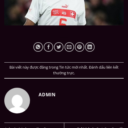
Bài viết này được đăng trong
Tin tức mới nhất
. Đánh dấu
liên kết
thường trực
.
ADMIN