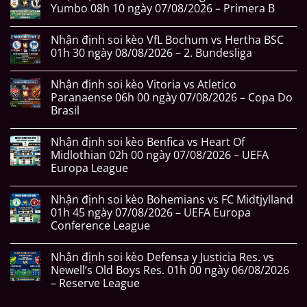
22h
Onsala
luận
Yumbo 08h 10 ngày 07/08/2026 – Primera B
West
30
vs
ở
ngày
Böljan
Nhận
Không
08/08/2026
18h
định
có
–
00
Nhận định soi kèo VfL Bochum vs Hertha BSC
soi
bình
NB
ngày
kèo
luận
01h 30 ngày 08/08/2026 – 2. Bundesliga
II
08/08/2026
Waldhof
ở
–
Mannheim
Nhận
Không
Division
vs
định
có
2
Nhận định soi kèo Vitoria vs Atletico
Fortuna
soi
bình
–
Düsseldorf
kèo
luận
Paranaense 06h 00 ngày 07/08/2026 – Copa Do
Västra
00h
Real
ở
Brasil
Götaland
00
Cartagena
Nhận
ngày
vs
định
Không
08/08/2026
Ind.
soi
có
–
Yumbo
kèo
Nhận định soi kèo Benfica vs Heart Of
bình
3.
08h
VfL
luận
Midlothian 02h 00 ngày 07/08/2026 – UEFA
Liga
10
Bochum
ở
Europa League
ngày
vs
Nhận
07/08/2026
Hertha
định
Không
–
BSC
soi
có
Primera
01h
kèo
Nhận định soi kèo Bohemians vs FC Midtjylland
bình
B
30
Vitoria
luận
01h 45 ngày 07/08/2026 – UEFA Europa
ngày
vs
ở
08/08/2026
Conference League
Atletico
Nhận
–
Paranaense
định
2.
Không
06h
soi
Bundesliga
có
00
kèo
Nhận định soi kèo Defensa y Justicia Res. vs
bình
ngày
Benfica
luận
Newell’s Old Boys Res. 01h 00 ngày 06/08/2026
07/08/2026
vs
ở
–
– Reserve League
Heart
Nhận
Copa
Of
định
Do
Không
Midlothian
soi
Brasil