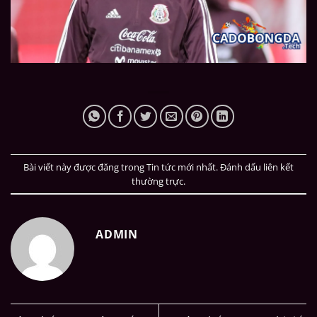
Bài viết này được đăng trong
Tin tức mới nhất
. Đánh dấu
liên kết
thường trực
.
ADMIN