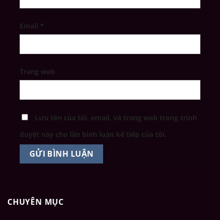
Email
*
Trang web
Lưu tên của tôi, email, và trang web trong trình
duyệt này cho lần bình luận kế tiếp của tôi.
CHUYÊN MỤC