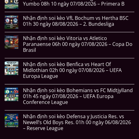
22h
Onsala
luận
Yumbo 08h 10 ngày 07/08/2026 – Primera B
West
30
vs
ở
ngày
Böljan
Nhận
Không
08/08/2026
18h
định
có
–
00
Nhận định soi kèo VfL Bochum vs Hertha BSC
soi
bình
NB
ngày
kèo
luận
01h 30 ngày 08/08/2026 – 2. Bundesliga
II
08/08/2026
Waldhof
ở
–
Mannheim
Nhận
Không
Division
vs
định
có
2
Nhận định soi kèo Vitoria vs Atletico
Fortuna
soi
bình
–
Düsseldorf
kèo
luận
Paranaense 06h 00 ngày 07/08/2026 – Copa Do
Västra
00h
Real
ở
Brasil
Götaland
00
Cartagena
Nhận
ngày
vs
định
Không
08/08/2026
Ind.
soi
có
–
Yumbo
kèo
Nhận định soi kèo Benfica vs Heart Of
bình
3.
08h
VfL
luận
Midlothian 02h 00 ngày 07/08/2026 – UEFA
Liga
10
Bochum
ở
Europa League
ngày
vs
Nhận
07/08/2026
Hertha
định
Không
–
BSC
soi
có
Primera
01h
kèo
Nhận định soi kèo Bohemians vs FC Midtjylland
bình
B
30
Vitoria
luận
01h 45 ngày 07/08/2026 – UEFA Europa
ngày
vs
ở
08/08/2026
Conference League
Atletico
Nhận
–
Paranaense
định
2.
Không
06h
soi
Bundesliga
có
00
kèo
Nhận định soi kèo Defensa y Justicia Res. vs
bình
ngày
Benfica
luận
Newell’s Old Boys Res. 01h 00 ngày 06/08/2026
07/08/2026
vs
ở
–
– Reserve League
Heart
Nhận
Copa
Of
định
Do
Không
Midlothian
soi
Brasil