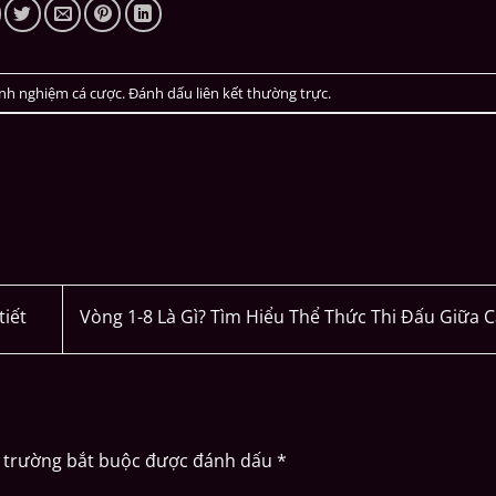
nh nghiệm cá cược
. Đánh dấu
liên kết thường trực
.
tiết
Vòng 1-8 Là Gì? Tìm Hiểu Thể Thức Thi Đấu Giữa 
 trường bắt buộc được đánh dấu
*