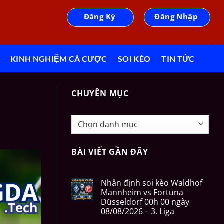
Đăng Ký
Đăng Nhập
KINH NGHIỆM CÁ CƯỢC
SOI KÈO
TIN TỨC
CHUYÊN MỤC
Chuyên
Mục
BÀI VIẾT GẦN ĐÂY
Nhận định soi kèo Waldhof
Mannheim vs Fortuna
Düsseldorf 00h 00 ngày
08/08/2026 – 3. Liga
Không