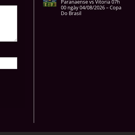
luận
Paranaense vs Vitoria 07h
Sącz
00
ở
vs
ngày
00 ngày 04/08/2026 – Copa
Nhận
Rekord
06/08/2026
Do Brasil
định
Bielsko-
–
soi
Biała
Reserve
Không
kèo
23h
League
có
Quilmes
00
bình
vs
ngày
luận
Gimnasia
05/08/2026
ở
Jujuy
–
Nhận
06h
Cup
định
00
soi
ngày
kèo
06/08/2026
Atletico
–
Paranaense
Primera
vs
Nacional
Vitoria
07h
00
ngày
04/08/2026
–
Copa
Do
Brasil