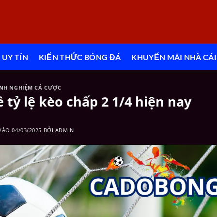
 UY TÍN
KIẾN THỨC BÓNG ĐÁ
KHUYẾN MÃI NHÀ CÁI
INH NGHIỆM CÁ CƯỢC
 tỷ lệ kèo chấp 2 1/4 hiện nay
 VÀO
04/03/2025
BỞI
ADMIN