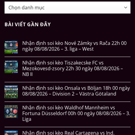
Chuyên
Mục
BÀI VIẾT GẦN ĐÂY
Nhận định soi kèo Nové Zámky vs Rača 22h 00
ngày 08/08/2026 – 3. liga – West
Không
có
Nhận định soi kèo Tiszakecske FC vs
bình
luận
Mezokovesd-zsory 22h 30 ngày 08/08/2026 –
ở
NB II
Nhận
định
Không
soi
có
kèo
Nhận định soi kèo Onsala vs Böljan 18h 00 ngày
bình
Nové
luận
08/08/2026 – Division 2 – Västra Götaland
Zámky
ở
vs
Nhận
Không
Rača
định
có
22h
Nhận định soi kèo Waldhof Mannheim vs
soi
bình
00
kèo
luận
Fortuna Düsseldorf 00h 00 ngày 08/08/2026 – 3.
ngày
Tiszakecske
ở
Liga
08/08/2026
FC
Nhận
–
vs
định
Không
3.
Mezokovesd-
soi
có
liga
zsory
kèo
Nhận định soi kèo Real Cartagena vs Ind.
bình
–