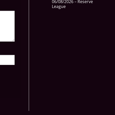
06/08/2026 – Reserve
định
ngày
soi
League
07/08/2026
kèo
–
Bohemians
Không
UEFA
vs
có
Europa
FC
bình
League
Midtjylland
luận
01h
ở
45
Nhận
ngày
định
07/08/2026
soi
–
kèo
UEFA
Defensa
Europa
y
Conference
Justicia
League
Res.
vs
Newell’s
Old
Boys
Res.
01h
00
ngày
06/08/2026
–
Reserve
League