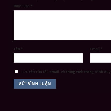
Bình luận
*
Tên
*
Email
*
Lưu tên của tôi, email, và trang web trong trình duyệ