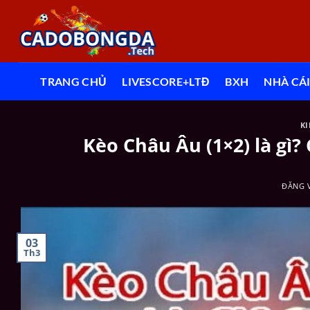
Bỏ
qua
nội
dung
TRANG CHỦ
LIVESCORE+LTĐ
BXH
NHÀ CÁI
K
Kèo Châu Âu (1×2) là gì?
ĐĂNG
03
Th3