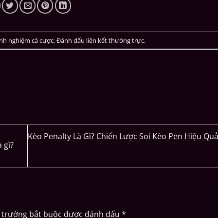
nh nghiệm cá cược
. Đánh dấu
liên kết thường trực
.
Kèo Penalty Là Gì? Chiến Lược Soi Kèo Pen Hiệu Qu
 gì?
 trường bắt buộc được đánh dấu
*