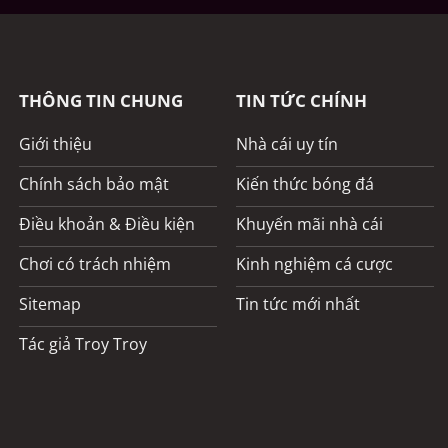
THÔNG TIN CHUNG
TIN TỨC CHÍNH
Giới thiệu
Nhà cái uy tín
Chính sách bảo mật
Kiến thức bóng đá
Điều khoản & Điều kiện
Khuyến mãi nhà cái
Chơi có trách nhiệm
Kinh nghiệm cá cược
Sitemap
Tin tức mới nhất
Tác giả Troy Troy