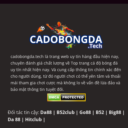
cadobongda.tech là trang web uy tín hàng đầu hiện nay,
chuyên đánh giá chất lượng về Top trang cá độ bóng đá
uy tín nhất hiện nay. Và cung cấp thông tin chính xác đến
cho người dùng, từ đó người chơi có thể yên tâm và thoải
mái tham gia chơi cược mà không lo về vấn đề lừa đảo và
bảo mật thông tin tuyệt đối.
Đối tác tin cậy:
Da88
|
B52club
|
Go88
|
B52
|
Big88
|
Da 88
|
Hitclub
|