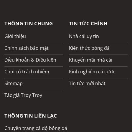
THÔNG TIN CHUNG
TIN TỨC CHÍNH
Giới thiệu
Nhà cái uy tín
Chính sách bảo mật
Kiến thức bóng đá
Điều khoản & Điều kiện
Khuyến mãi nhà cái
Chơi có trách nhiệm
Kinh nghiệm cá cược
Sitemap
Tin tức mới nhất
Tác giả Troy Troy
THÔNG TIN LIÊN LẠC
Chuyên trang cá độ bóng đá