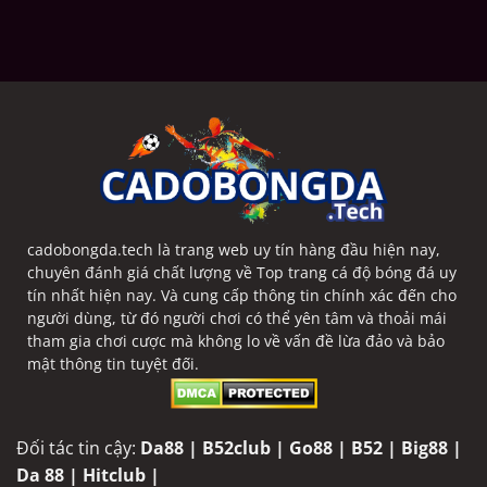
Sącz
định
có
01h
vs
soi
bình
00
Rekord
kèo
luận
ngày
Bielsko-
Quilmes
ở
06/08/2026
Biała
vs
Nhận
–
23h
Gimnasia
định
Reserve
00
Jujuy
soi
League
ngày
06h
kèo
05/08/2026
00
Atletico
–
ngày
Paranaense
Cup
06/08/2026
vs
–
Vitoria
Primera
07h
Nacional
00
ngày
04/08/2026
–
Copa
cadobongda.tech là trang web uy tín hàng đầu hiện nay,
Do
Brasil
chuyên đánh giá chất lượng về Top trang cá độ bóng đá uy
tín nhất hiện nay. Và cung cấp thông tin chính xác đến cho
người dùng, từ đó người chơi có thể yên tâm và thoải mái
tham gia chơi cược mà không lo về vấn đề lừa đảo và bảo
mật thông tin tuyệt đối.
Đối tác tin cậy:
Da88
|
B52club
|
Go88
|
B52
|
Big88
|
Da 88
|
Hitclub
|