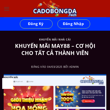
Bỏ
qua
nội
dung
Đăng Ký
Đăng Nhập
KHUYẾN MÃI NHÀ CÁI
KHUYẾN MÃI MAY88 – CƠ HỘI
CHO TẤT CẢ THÀNH VIÊN
ĐĂNG VÀO
04/03/2025
BỞI
ADMIN
04
Th3