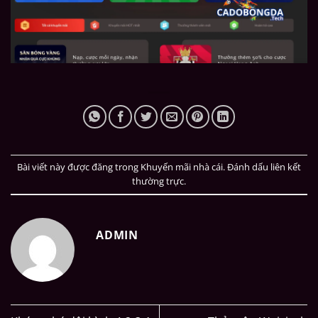
Bài viết này được đăng trong
Khuyến mãi nhà cái
. Đánh dấu
liên kết
thường trực
.
ADMIN