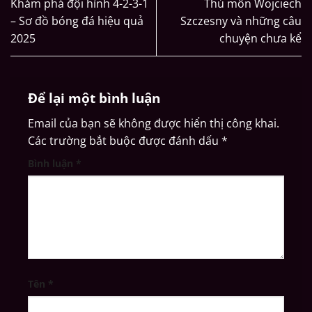
Khám phá đội hình 4-2-3-1
Thủ môn Wojciech
– Sơ đồ bóng đá hiệu quả
Szczesny và những câu
2025
chuyện chưa kể
Để lại một bình luận
Email của bạn sẽ không được hiển thị công khai.
Các trường bắt buộc được đánh dấu
*
Bình luận
*
Tên
*