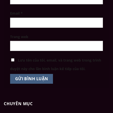
Email
*
Trang web
Lưu tên của tôi, email, và trang web trong trình
duyệt này cho lần bình luận kế tiếp của tôi.
CHUYÊN MỤC