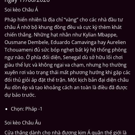
Soi kèo Châu Á
Pháp hiển nhiên là địa chỉ “vàng” cho các nhà đầu tư
châu Á nhờ bộ khung đồng đều và cực kỳ thèm khát
chiến thắng. Những hạt nhân như Kylian Mbappe,
Ousmane Dembele, Eduardo Camavinga hay Aurelien
Tchouameni đủ sức bóp nghẹt bất kỳ hệ thống phòng
ngự nào. Ở phía đối diện, Senegal dù sở hữu lối chơi
giàu thể lực và không ngại va chạm, nhưng họ thường
xuyên rơi vào trạng thái mất phương hướng khi gặp các
đối thủ giỏi áp đặt thế trận. Một kịch bản đại diện châu
Âu dồn ép và tạo khoảng cách an toàn là điều đã được
dự báo trước.
Chọn: Pháp -1
Soi kèo Châu Âu
Cửa thắng dành cho nhà đương kim Á quân thế giới là