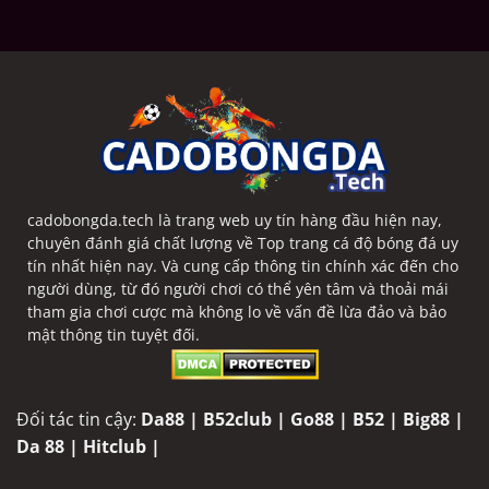
Liga
10
Bochum
ở
ngày
vs
Nhận
07/08/2026
Hertha
định
–
BSC
soi
Primera
01h
kèo
B
30
Vitoria
ngày
vs
08/08/2026
Atletico
–
Paranaense
2.
06h
Bundesliga
00
ngày
07/08/2026
–
Copa
cadobongda.tech là trang web uy tín hàng đầu hiện nay,
Do
Brasil
chuyên đánh giá chất lượng về Top trang cá độ bóng đá uy
tín nhất hiện nay. Và cung cấp thông tin chính xác đến cho
người dùng, từ đó người chơi có thể yên tâm và thoải mái
tham gia chơi cược mà không lo về vấn đề lừa đảo và bảo
mật thông tin tuyệt đối.
Đối tác tin cậy:
Da88
|
B52club
|
Go88
|
B52
|
Big88
|
Da 88
|
Hitclub
|