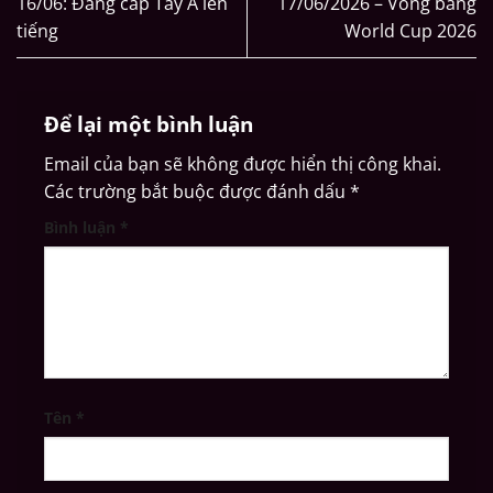
16/06: Đẳng cấp Tây Á lên
17/06/2026 – Vòng bảng
tiếng
World Cup 2026
Để lại một bình luận
Email của bạn sẽ không được hiển thị công khai.
Các trường bắt buộc được đánh dấu
*
Bình luận
*
Tên
*