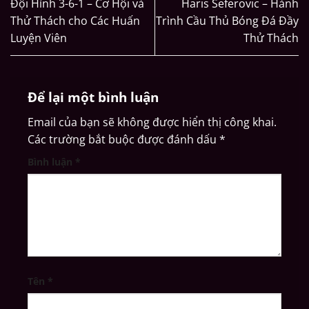
Đội Hình 3-6-1 – Cơ Hội và
Haris Seferovic – Hành
Thử Thách cho Các Huấn
Trình Cầu Thủ Bóng Đá Đầy
Luyện Viên
Thử Thách
Để lại một bình luận
Email của bạn sẽ không được hiển thị công khai.
Các trường bắt buộc được đánh dấu
*
Bình luận
*
Tên
*