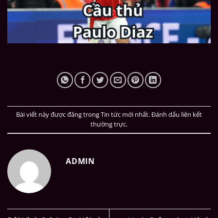
Bài viết này được đăng trong
Tin tức mới nhất
. Đánh dấu
liên kết
thường trực
.
ADMIN