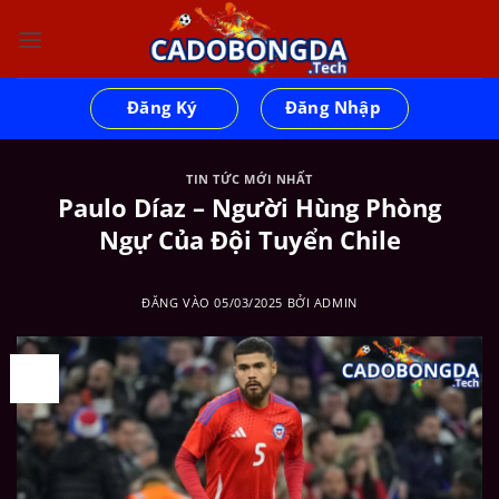
Bỏ
qua
nội
dung
Đăng Ký
Đăng Nhập
TIN TỨC MỚI NHẤT
Paulo Díaz – Người Hùng Phòng
Ngự Của Đội Tuyển Chile
ĐĂNG VÀO
05/03/2025
BỞI
ADMIN
05
Th3