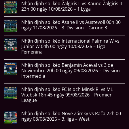
có
23h
kèo
Nhận định soi kèo Žalgiris II vs Kauno Žalgiris II
bình
30
Atlético
luận
23h 00 ngày 10/08/2026 – 1 Lyga
ngày
Ottawa
ở
11/08/2026
vs
Nhận
Không
–
Supra
định
có
Oberliga
du
Nhận định soi kèo Åsane II vs Austevoll 00h 00
soi
bình
–
Quebec
kèo
luận
ngày 11/08/2026 – 3. Division – Girone 3
Baden-
06h
Deportivo
ở
Württemberg
00
Maldonado
Nhận
Không
ngày
vs
định
có
12/08/2026
Nhận định soi kèo Internacional Palmira W vs
Racing
soi
bình
–
Montevideo
kèo
luận
Junior W 04h 00 ngày 10/08/2026 – Liga
Canadian
05h
Žalgiris
ở
Femenina
Championship
00
II
Nhận
ngày
vs
định
Không
11/08/2026
Kauno
soi
có
–
Žalgiris
kèo
Nhận định soi kèo Benjamín Aceval vs 3 de
bình
Primera
II
Åsane
luận
Noviembre 20h 00 ngày 09/08/2026 – Division
División
23h
II
ở
Intermedia
00
vs
Nhận
ngày
Austevoll
định
Không
10/08/2026
00h
soi
có
–
00
kèo
Nhận định soi kèo FC Isloch Minsk R. vs ML
bình
1
ngày
Internacional
luận
Vitebsk 18h 45 ngày 09/08/2026 – Premier
Lyga
11/08/2026
Palmira
ở
–
League
W
Nhận
3.
vs
định
Division
Không
Junior
soi
–
có
W
kèo
Nhận định soi kèo Nové Zámky vs Rača 22h 00
Girone
bình
04h
Benjamín
3
luận
ngày 08/08/2026 – 3. liga – West
00
Aceval
ở
ngày
vs
Nhận
Không
10/08/2026
3