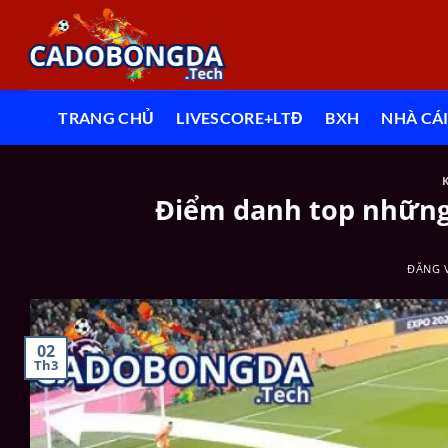
Bỏ
qua
nội
dung
TRANG CHỦ
LIVESCORE+LTĐ
BXH
NHÀ CÁI
Điểm danh top những 
ĐĂNG
02
Th3