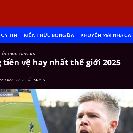
 UY TÍN
KIẾN THỨC BÓNG ĐÁ
KHUYẾN MÃI NHÀ CÁI
KIẾN THỨC BÓNG ĐÁ
tiền vệ hay nhất thế giới 2025
 VÀO
02/03/2025
BỞI
ADMIN