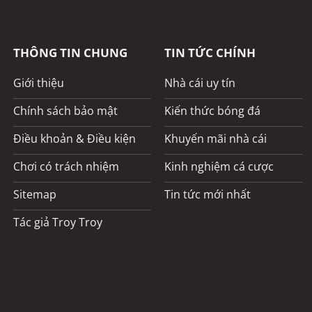
THÔNG TIN CHUNG
TIN TỨC CHÍNH
Giới thiệu
Nhà cái uy tín
Chính sách bảo mật
Kiến thức bóng đá
Điều khoản & Điều kiện
Khuyến mãi nhà cái
Chơi có trách nhiệm
Kinh nghiệm cá cược
Sitemap
Tin tức mới nhất
Tác giả Troy Troy