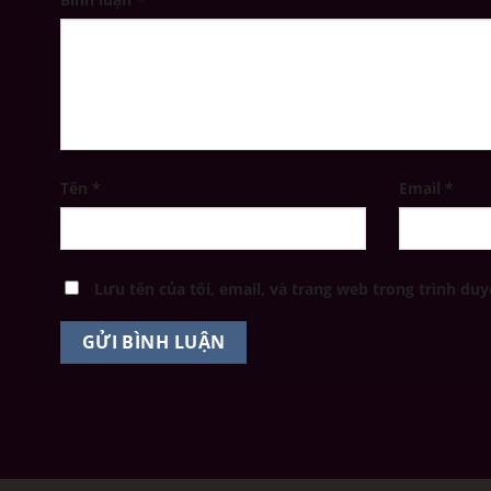
Tên
*
Email
*
Lưu tên của tôi, email, và trang web trong trình duyệ