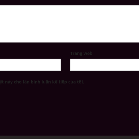
Trang web
t này cho lần bình luận kế tiếp của tôi.