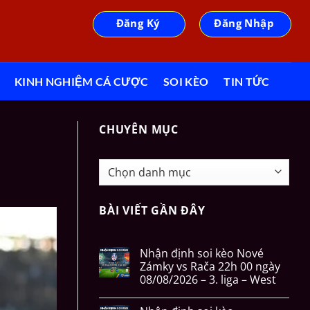
Đăng Ký
Đăng Nhập
KINH NGHIỆM CÁ CƯỢC
SOI KÈO
TIN TỨC
CHUYÊN MỤC
Chuyên
Mục
BÀI VIẾT GẦN ĐÂY
Nhận định soi kèo Nové
Zámky vs Rača 22h 00 ngày
08/08/2026 – 3. liga – West
Không
có