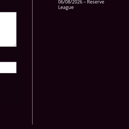
06/08/2026 – Reserve
định
ngày
soi
League
07/08/2026
kèo
–
Bohemians
Không
UEFA
vs
có
Europa
FC
bình
League
Midtjylland
luận
01h
ở
45
Nhận
ngày
định
07/08/2026
soi
–
kèo
UEFA
Defensa
Europa
y
Conference
Justicia
League
Res.
vs
Newell’s
Old
Boys
Res.
01h
00
ngày
06/08/2026
–
Reserve
League