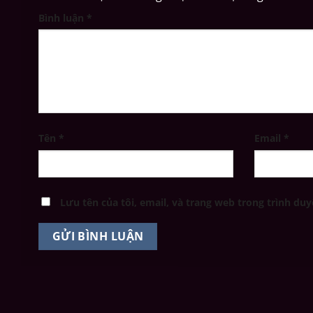
Bình luận
*
Tên
*
Email
*
Lưu tên của tôi, email, và trang web trong trình duyệ