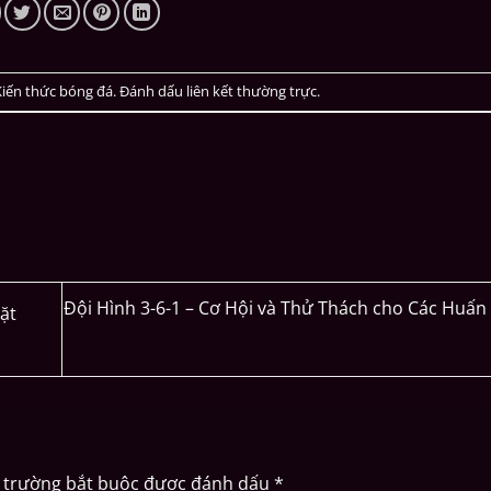
Kiến thức bóng đá
. Đánh dấu
liên kết thường trực
.
Đội Hình 3-6-1 – Cơ Hội và Thử Thách cho Các Huấn
đặt
 trường bắt buộc được đánh dấu
*