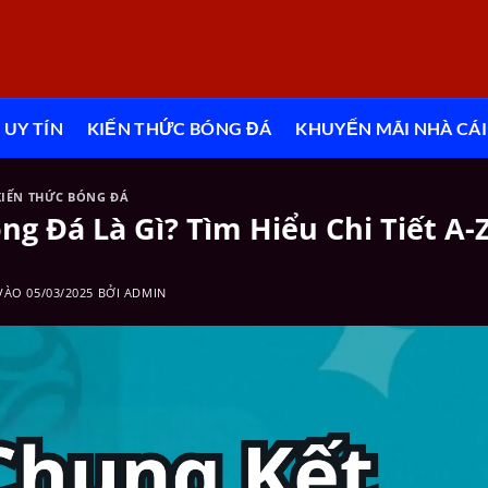
 UY TÍN
KIẾN THỨC BÓNG ĐÁ
KHUYẾN MÃI NHÀ CÁI
KIẾN THỨC BÓNG ĐÁ
g Đá Là Gì? Tìm Hiểu Chi Tiết A-
 VÀO
05/03/2025
BỞI
ADMIN