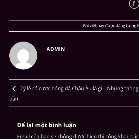
Bài viết này được đăng trong
ADMIN
Tỷ lệ cá cược bóng đá Châu Âu là gì – Những thông 
bản
Để lại một bình luận
Email của bạn sẽ không được hiển thị công khai.
Các