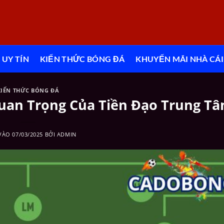
 UY TÍN
KIẾN THỨC BÓNG ĐÁ
KHUYẾN MÃI NHÀ CÁI
KIẾN THỨC BÓNG ĐÁ
uan Trọng Của Tiền Đạo Trung T
 VÀO
07/03/2025
BỞI
ADMIN