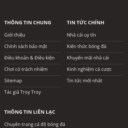
THÔNG TIN CHUNG
TIN TỨC CHÍNH
Giới thiệu
Nhà cái uy tín
Chính sách bảo mật
Kiến thức bóng đá
Điều khoản & Điều kiện
Khuyến mãi nhà cái
Chơi có trách nhiệm
Kinh nghiệm cá cược
Sitemap
Tin tức mới nhất
Tác giả Troy Troy
THÔNG TIN LIÊN LẠC
Chuyên trang cá độ bóng đá