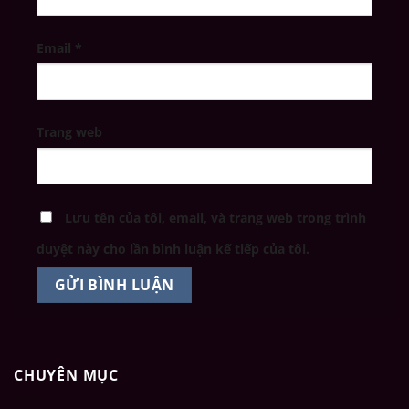
Email
*
Trang web
Lưu tên của tôi, email, và trang web trong trình
duyệt này cho lần bình luận kế tiếp của tôi.
CHUYÊN MỤC