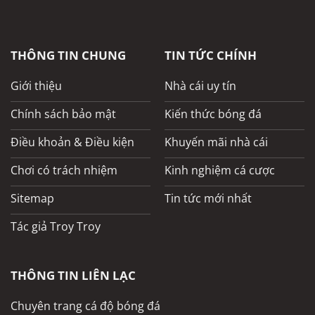
THÔNG TIN CHUNG
TIN TỨC CHÍNH
Giới thiệu
Nhà cái uy tín
Chính sách bảo mật
Kiến thức bóng đá
Điều khoản & Điều kiện
Khuyến mãi nhà cái
Chơi có trách nhiệm
Kinh nghiệm cá cược
Sitemap
Tin tức mới nhất
Tác giả Troy Troy
THÔNG TIN LIÊN LẠC
Chuyên trang cá độ bóng đá