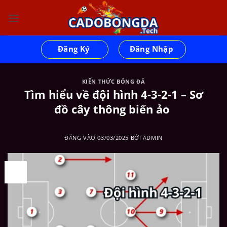
Bỏ
qua
nội
dung
Đăng Ký
Đăng Nhập
KIẾN THỨC BÓNG ĐÁ
Tìm hiểu về đội hình 4-3-2-1 – Sơ
đồ cây thông biến ảo
ĐĂNG VÀO
03/03/2025
BỞI
ADMIN
03
Th3