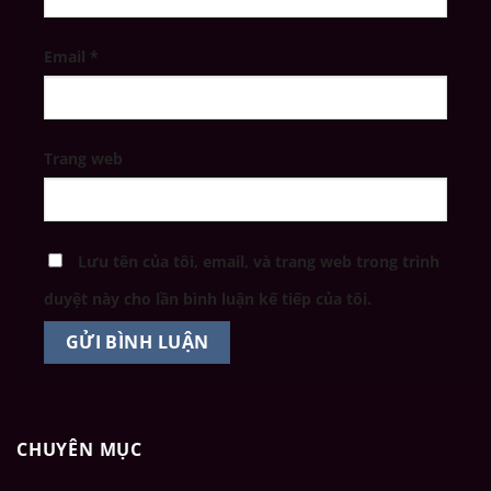
Email
*
Trang web
Lưu tên của tôi, email, và trang web trong trình
duyệt này cho lần bình luận kế tiếp của tôi.
CHUYÊN MỤC