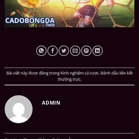
Bài viết này được đăng trong
Kinh nghiệm cá cược
. Đánh dấu
liên kết
thường trực
.
ADMIN