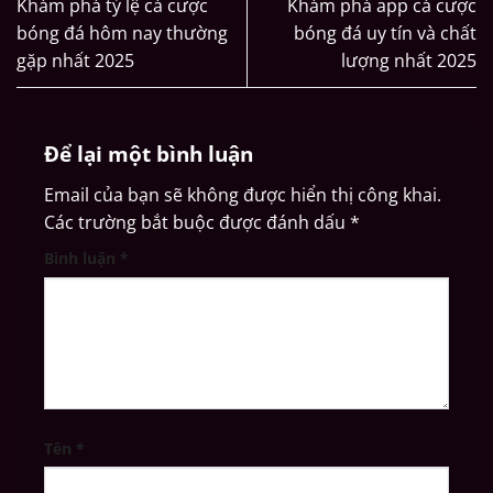
Khám phá tỷ lệ cá cược
Khám phá app cá cược
bóng đá hôm nay thường
bóng đá uy tín và chất
gặp nhất 2025
lượng nhất 2025
Để lại một bình luận
Email của bạn sẽ không được hiển thị công khai.
Các trường bắt buộc được đánh dấu
*
Bình luận
*
Tên
*