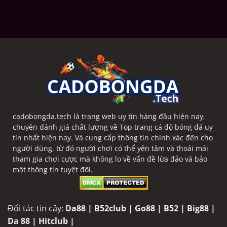
có
liga
zsory
kèo
bình
–
22h
Onsala
luận
West
30
vs
ở
ngày
Böljan
Nhận
08/08/2026
18h
định
–
00
soi
NB
ngày
kèo
II
08/08/2026
Waldhof
–
Mannheim
Division
vs
2
Fortuna
–
Düsseldorf
Västra
00h
Götaland
00
ngày
08/08/2026
–
cadobongda.tech là trang web uy tín hàng đầu hiện nay,
3.
Liga
chuyên đánh giá chất lượng về Top trang cá độ bóng đá uy
tín nhất hiện nay. Và cung cấp thông tin chính xác đến cho
người dùng, từ đó người chơi có thể yên tâm và thoải mái
tham gia chơi cược mà không lo về vấn đề lừa đảo và bảo
mật thông tin tuyệt đối.
Đối tác tin cậy:
Da88
|
B52club
|
Go88
|
B52
|
Big88
|
Da 88
|
Hitclub
|