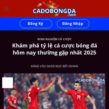
Bỏ
qua
nội
dung
Đăng Ký
Đăng Nhập
KINH NGHIỆM CÁ CƯỢC
Khám phá tỷ lệ cá cược bóng đá
hôm nay thường gặp nhất 2025
ĐĂNG VÀO
06/03/2025
BỞI
ADMIN
06
Th3