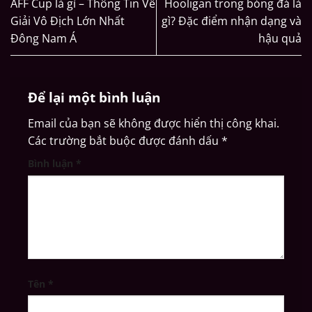
AFF Cup là gì – Thông Tin Về
Hooligan trong bóng đá là
Giải Vô Địch Lớn Nhất
gì? Đặc điểm nhận dạng và
Đông Nam Á
hậu quả
Để lại một bình luận
Email của bạn sẽ không được hiển thị công khai.
Các trường bắt buộc được đánh dấu
*
Bình luận
*
Tên
*