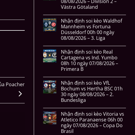
08/08/2026 – Division 2 –
09/08/2026
Nhận
22h
–
Västra Götaland
định
00
Premier
soi
ngày
League
Không
kèo
08/08/2026
có
Tiszakecske
–
Nhận định soi kèo Waldhof
bình
FC
3.
luận
Mannheim vs Fortuna
vs
liga
ở
Mezokovesd-
–
Düsseldorf 00h 00 ngày
Nhận
zsory
West
08/08/2026 – 3. Liga
định
22h
soi
30
Không
kèo
ngày
có
Onsala
08/08/2026
Nhận định soi kèo Real
bình
vs
–
luận
Cartagena vs Ind. Yumbo
Böljan
NB
ở
18h
II
08h 10 ngày 07/08/2026 –
Nhận
00
Primera B
định
ngày
soi
08/08/2026
Không
kèo
–
có
Waldhof
Division
Nhận định soi kèo VfL
của Poacher
bình
Mannheim
2
luận
Bochum vs Hertha BSC 01h
vs
–
ở
Fortuna
Västra
30 ngày 08/08/2026 – 2.
Nhận
Düsseldorf
Götaland
Bundesliga
định
00h
soi
00
Không
kèo
ngày
có
Real
08/08/2026
Nhận định soi kèo Vitoria vs
bình
Cartagena
–
luận
Atletico Paranaense 06h 00
vs
3.
ở
Ind.
Liga
ngày 07/08/2026 – Copa Do
Nhận
Yumbo
Brasil
định
08h
soi
10