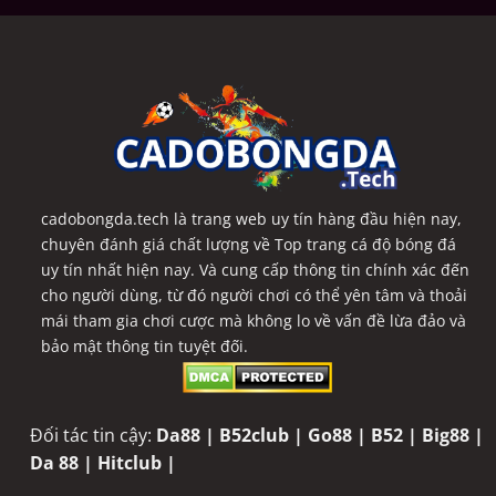
cadobongda.tech là trang web uy tín hàng đầu hiện nay,
chuyên đánh giá chất lượng về Top trang cá độ bóng đá
uy tín nhất hiện nay. Và cung cấp thông tin chính xác đến
cho người dùng, từ đó người chơi có thể yên tâm và thoải
mái tham gia chơi cược mà không lo về vấn đề lừa đảo và
bảo mật thông tin tuyệt đối.
Đối tác tin cậy:
Da88
|
B52club
|
Go88
|
B52
|
Big88
|
Da 88
|
Hitclub
|