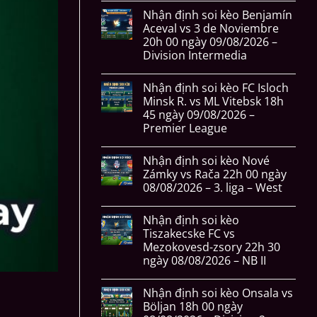
có
Nhận định soi kèo Benjamín
bình
luận
Aceval vs 3 de Noviembre
ở
20h 00 ngày 09/08/2026 –
Nhận
Division Intermedia
định
soi
Không
kèo
có
Internacional
Nhận định soi kèo FC Isloch
bình
Palmira
luận
Minsk R. vs ML Vitebsk 18h
W
ở
vs
45 ngày 09/08/2026 –
Nhận
Junior
Premier League
định
W
soi
04h
Không
kèo
00
có
Benjamín
ngày
Nhận định soi kèo Nové
bình
Aceval
10/08/2026
luận
Zámky vs Rača 22h 00 ngày
vs
–
ở
3
Liga
08/08/2026 – 3. liga – West
Nhận
de
Femenina
định
Noviembre
Không
soi
20h
có
kèo
Nhận định soi kèo
00
bình
FC
ngày
luận
Tiszakecske FC vs
Isloch
09/08/2026
ở
Mezokovesd-zsory 22h 30
Minsk
–
Nhận
R.
Division
ngày 08/08/2026 – NB II
định
vs
Intermedia
soi
ML
Không
kèo
Vitebsk
có
Nové
Nhận định soi kèo Onsala vs
18h
bình
Zámky
45
luận
Böljan 18h 00 ngày
vs
ngày
ở
Rača