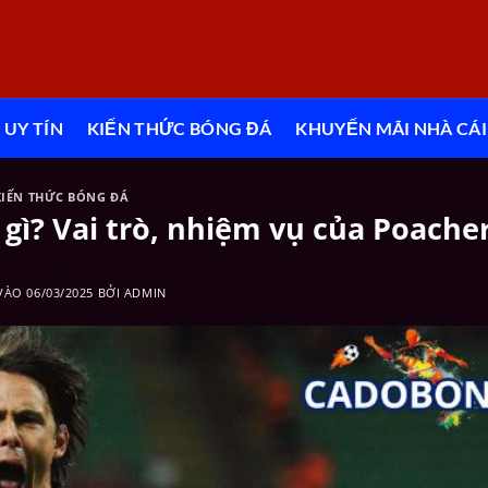
 UY TÍN
KIẾN THỨC BÓNG ĐÁ
KHUYẾN MÃI NHÀ CÁI
KIẾN THỨC BÓNG ĐÁ
 gì? Vai trò, nhiệm vụ của Poache
 VÀO
06/03/2025
BỞI
ADMIN