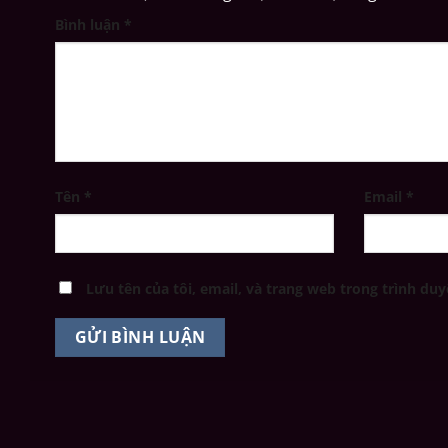
Bình luận
*
Tên
*
Email
*
Lưu tên của tôi, email, và trang web trong trình duyệ