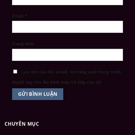
Email
*
Trang web
Lưu tên của tôi, email, và trang web trong trình
duyệt này cho lần bình luận kế tiếp của tôi.
CHUYÊN MỤC