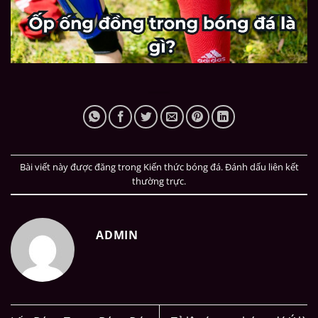
Bài viết này được đăng trong
Kiến thức bóng đá
. Đánh dấu
liên kết
thường trực
.
ADMIN