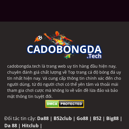
Sącz
định
có
01h
vs
soi
bình
00
Rekord
kèo
luận
ngày
Bielsko-
Quilmes
ở
06/08/2026
Biała
vs
Nhận
–
23h
Gimnasia
định
Reserve
00
Jujuy
soi
League
ngày
06h
kèo
05/08/2026
00
Atletico
–
ngày
Paranaense
Cup
06/08/2026
vs
–
Vitoria
Primera
07h
Nacional
00
ngày
04/08/2026
–
Copa
cadobongda.tech là trang web uy tín hàng đầu hiện nay,
Do
Brasil
chuyên đánh giá chất lượng về Top trang cá độ bóng đá uy
tín nhất hiện nay. Và cung cấp thông tin chính xác đến cho
người dùng, từ đó người chơi có thể yên tâm và thoải mái
tham gia chơi cược mà không lo về vấn đề lừa đảo và bảo
mật thông tin tuyệt đối.
Đối tác tin cậy:
Da88
|
B52club
|
Go88
|
B52
|
Big88
|
Da 88
|
Hitclub
|