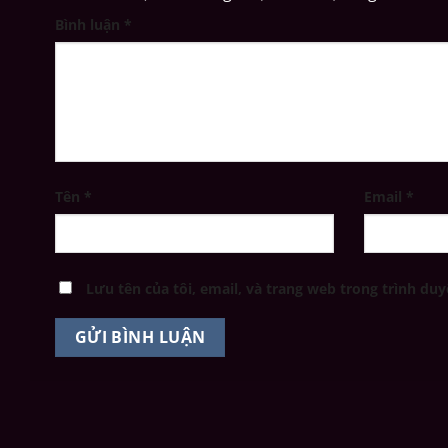
Bình luận
*
Tên
*
Email
*
Lưu tên của tôi, email, và trang web trong trình duyệ