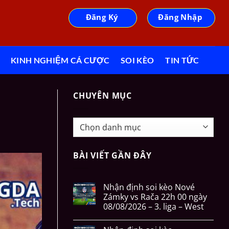
Đăng Ký
Đăng Nhập
KINH NGHIỆM CÁ CƯỢC
SOI KÈO
TIN TỨC
CHUYÊN MỤC
t
Chuyên
Mục
BÀI VIẾT GẦN ĐÂY
Nhận định soi kèo Nové
Zámky vs Rača 22h 00 ngày
08/08/2026 – 3. liga – West
Không
có