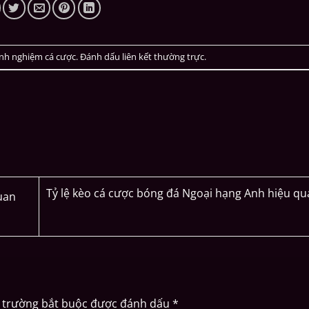
nh nghiệm cá cược
. Đánh dấu
liên kết thường trực
.
Tỷ lệ kèo cá cược bóng đá Ngoại hạng Anh hiệu qu
uan
 trường bắt buộc được đánh dấu
*