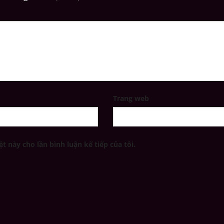
Trang web
t này cho lần bình luận kế tiếp của tôi.